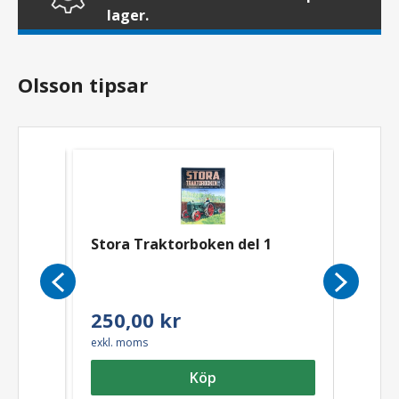
lager.
Olsson tipsar
Stora Traktorboken del 1
Motor
Från
250,00 kr
318
exkl. moms
exkl. 
Köp