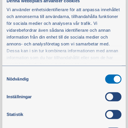
Denna webbplats använder cookies
Reservdelar som passar till
Vi använder enhetsidentifierare för att anpassa innehållet
Volvo grävmaskin
och annonserna till användarna, tillhandahålla funktioner
för sociala medier och analysera vår trafik. Vi
vidarebefordrar även sådana identifierare och annan
information från din enhet till de sociala medier och
annons- och analysföretag som vi samarbetar med.
Dessa kan i sin tur kombinera informationen med annan
information som du har tillhandahållit eller som de har
samlat in när du har använt deras tjänster.
Samtyckesval
Du kan när som helst ändra ditt val. För att återkalla ditt
Nödvändig
samtycke klickar du på ”Cookie-ikonen” längst ned till
vänster på webbplatsen.
Inställningar
Hämta din order fram till kl 22 i
våra varuboxar i Ellös
Statistik