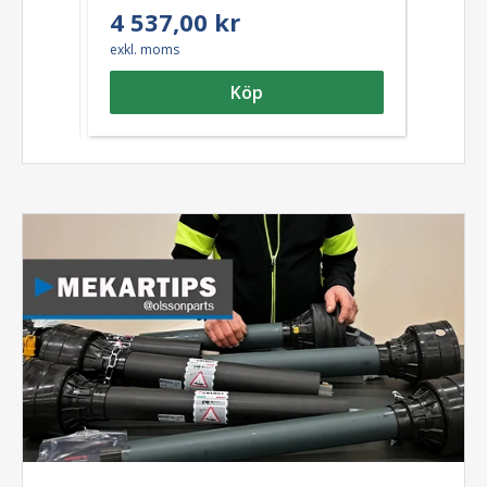
4 537,00 kr
854
exkl. moms
exkl. m
Köp