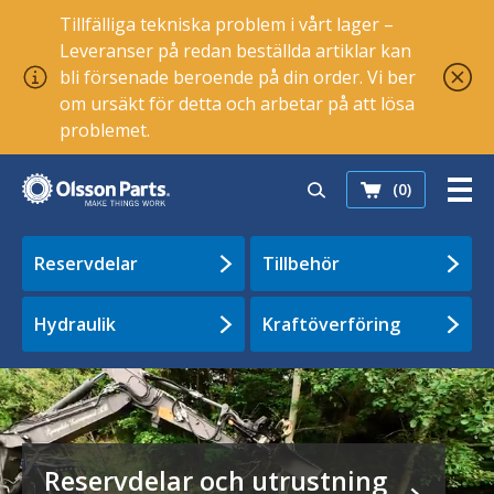
Tillfälliga tekniska problem i vårt lager –
Leveranser på redan beställda artiklar kan
bli försenade beroende på din order. Vi ber
om ursäkt för detta och arbetar på att lösa
problemet.
(0)
Reservdelar
Tillbehör
Hydraulik
Kraftöverföring
Välkommen till Olsson Parts –
Reservdelar och utrustning