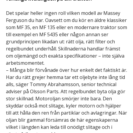
Det spelar heller ingen roll vilken modell av Massey
Ferguson du har. Oavsett om du kör en äldre klassiker
som MF 35, en MF 135 eller en modernare traktor som
till exempel en MF 5435 eller någon annan ser
grundprincipen likadan ut: rätt olja, rätt filter och
regelbundet underhåll. Skillnaderna handlar främst
om oljemängd och exakta specifikationer – inte själva
arbetsmomentet.
– Många blir förvånade över hur enkelt det faktiskt är.
Har du rätt grejer hemma tar ett oljebyte inte lång tid
alls, säger Tommy Abrahamsson, senior technical
adviser på Olsson Parts. Att regelbundet byta olja gör
stor skillnad. Motoroljan smörjer inte bara. Den
skyddar också mot slitage, kyler motorn och hjälper
till att hålla den ren från partiklar och avlagringar. När
oljan blir gammal försämras de här egenskaperna
vilket i längden kan leda till onödigt slitage och i