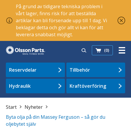
På grund av tidigare tekniska problem i
vårt lager, finns risk för att beställda
artiklar kan bli försenade upp till 1 dag. Vi
beklagar detta och gör allt vi kan för att
leverera snabbast möjligt.
(0)
Reservdelar
Tillbehör
Hydraulik
Kraftöverföring
Start
Nyheter
Byta olja på din Massey Ferguson – så gör du
oljebytet själv