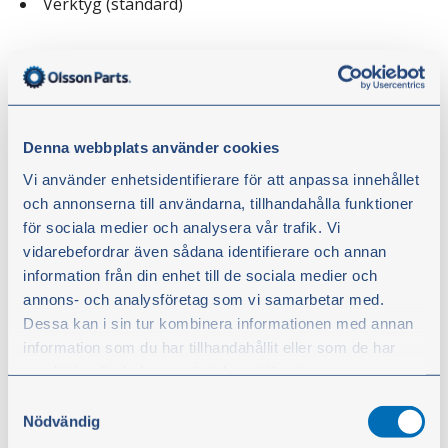
Verktyg (standard)
Steg-för-steg: Så byter du olja
Varmkör traktorn så att oljan blir varm och lättare
Denna webbplats använder cookies
rinner ut.
Vi använder enhetsidentifierare för att anpassa innehållet
Ställ traktorn säkert på en plan yta. Stäng av
och annonserna till användarna, tillhandahålla funktioner
motorn och dra åt parkeringsbromsen.
för sociala medier och analysera vår trafik. Vi
Placera ett kärl under avtappningspluggen, skruva
vidarebefordrar även sådana identifierare och annan
information från din enhet till de sociala medier och
loss pluggen och låt oljan rinna ut helt.
annons- och analysföretag som vi samarbetar med.
Byt oljefilter
Dessa kan i sin tur kombinera informationen med annan
- Skruva bort det gamla filtret
information som du har tillhandahållit eller som de har
samlat in när du har använt deras tjänster.
- Smörj packningen på det nya filtret
Samtyckesval
- Montera det nya filtret
Du kan när som helst ändra ditt val. För att återkalla ditt
Nödvändig
Skruva i oljepluggen och fyll på ny olja enligt
samtycke klickar du på ”Cookie-ikonen” längst ned till