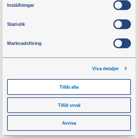
Inställningar
Statistik
Marknadsföring
Afstandsstykker 0,30 mm
Artikelnr.:
BM-780594
Visa detaljer
43,00 kr.
Tillåt alla
ekskl. moms
Tillåt urval
Køb
Avvisa