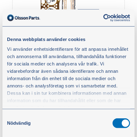
Denna webbplats använder cookies
Vi använder enhetsidentifierare för att anpassa innehållet
Slibesæt kobber
och annonserna till användarna, tillhandahålla funktioner
Artikelnr.:
BM-CF610
för sociala medier och analysera vår trafik. Vi
vidarebefordrar även sådana identifierare och annan
information från din enhet till de sociala medier och
564,00 kr.
annons- och analysföretag som vi samarbetar med.
ekskl. moms
Dessa kan i sin tur kombinera informationen med annan
information som du har tillhandahållit eller som de har
Køb
samlat in när du har använt deras tjänster.
Samtyckesval
Du kan när som helst ändra ditt val. För att återkalla ditt
Nödvändig
samtycke klickar du på ”Cookie-ikonen” längst ned till
vänster på webbplatsen.