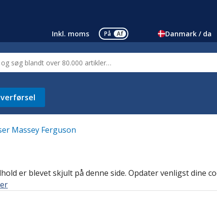
Inkl. moms
Danmark / da
På
Af
verførsel
ser Massey Ferguson
old er blevet skjult på denne side. Opdater venligst dine coo
ger