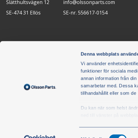
Slätthultsvägen 12
info@olssonparts.com
SE-474 31 Ellös
SE-nr. 556617-0154
Denna webbplats använde
Vi använder enhetsidentifie
funktioner för sociala medi
annan information från din
Nyhedsbrev
samarbetar med. Dessa kan
Gå ikke glip af noget - tilmeld dig vores nyhedsbrev.
tillhandahållit eller som d
Nyhedsbrevet er gratis, og du kan enkelt afmelde dig, når 
Du kan när som helst ändra 
Jeg godkender og accepterer hermed Olsson i Ellös A
ned till vänster på webbpla
Parts
Persondatapolitik
.
S
Samtyckesval