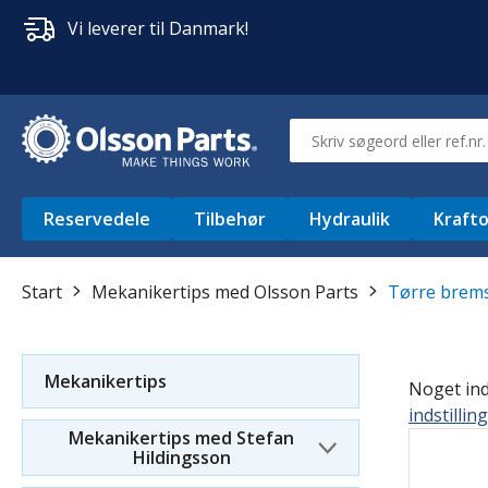
Vi leverer til Danmark!
Reservedele
Tilbehør
Hydraulik
Krafto
Start
Mekanikertips med Olsson Parts
Tørre brem
Mekanikertips
Noget indh
indstillin
Mekanikertips med Stefan
Hildingsson