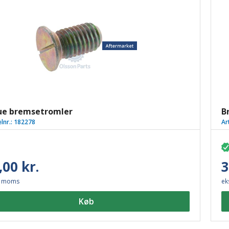
ue bremsetromler
B
elnr.:
182278
Ar
,00 kr.
3
. moms
ek
Køb