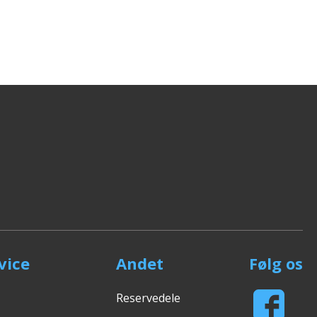
vice
Andet
Følg os
Reservedele