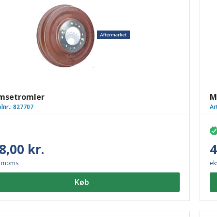
msetromler
M
elnr.:
827707
Ar
8,00 kr.
4
. moms
ek
Køb