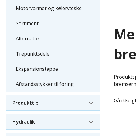
Motorvarmer og kølervæske
Sortiment
Mek
Alternator
br
Trepunktsdele
Ekspansionstappe
Produktsp
Afstandsstykker til foring
bremserne
Gå ikke g
Produkttip
Hydraulik