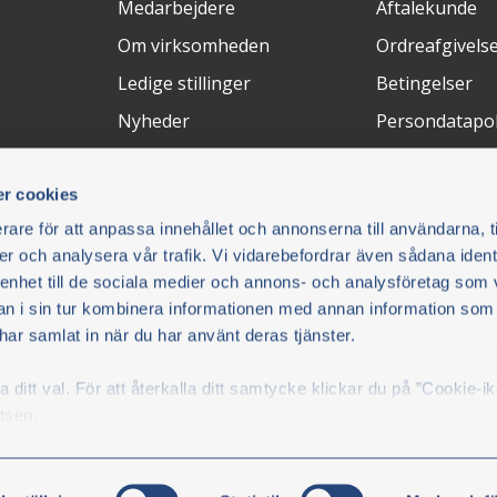
Medarbejdere
Aftalekunde
Om virksomheden
Ordreafgivelse
Ledige stillinger
Betingelser
Nyheder
Persondatapol
Messer
Annuller køb
r cookies
Returneringer
rare för att anpassa innehållet och annonserna till användarna, t
FAQ
er och analysera vår trafik. Vi vidarebefordrar även sådana ident
 enhet till de sociala medier och annons- och analysföretag som 
Betalingsløsninger
Leveringsm
 i sin tur kombinera informationen med annan information som
e har samlat in när du har använt deras tjänster.
du vil.
ditt val. För att återkalla ditt samtycke klickar du på ”Cookie-i
B/Olsson
tsen.
kicka