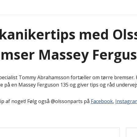
anikertips med Olss
emser Massey Fergu
ecialist Tommy Abrahamsson fortæller om tørre bremser. H
 på en Massey Ferguson 135 og giver tips og råd undervej
lip af noget! Følg også @olssonparts på
Facebook
,
Instagra