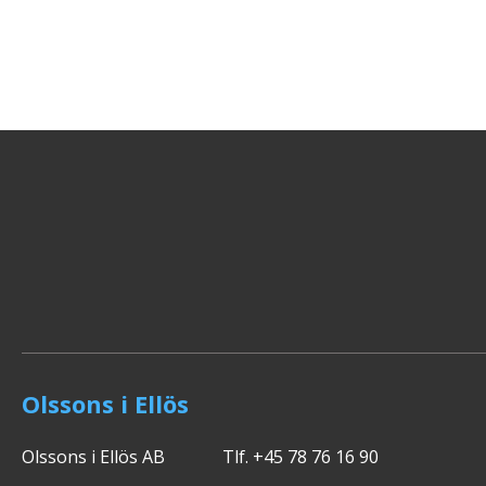
Olssons i Ellös
Olssons i Ellös AB
Tlf. +45 78 76 16 90