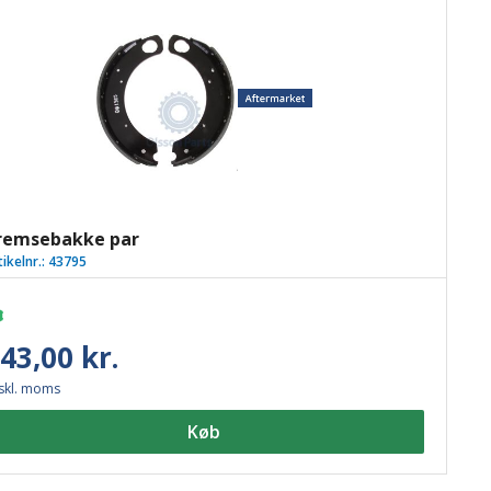
remsebakke par
tikelnr.:
43795
43,00 kr.
skl. moms
Køb