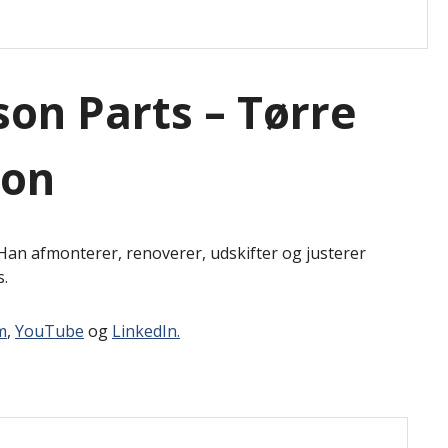
on Parts – Tørre
son
an afmonterer, renoverer, udskifter og justerer
s.
m
,
YouTube
og
LinkedIn.