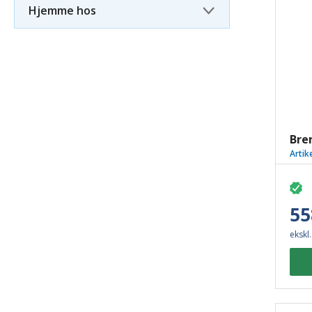
Hjemme hos
Bre
Artik
55
ekskl