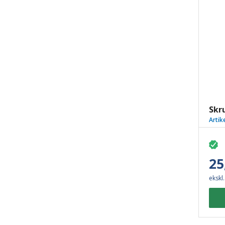
Skr
Artik
25
ekskl