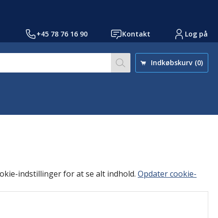
+45 78 76 16 90
Kontakt
Log på
Søg på vores side efter a
Indkøbskurv
(0)
kie-indstillinger for at se alt indhold.
Opdater cookie-