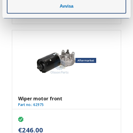
excl. VAT
Avvisa
Buy
Wiper motor front
Part no.:
62975
€246.00