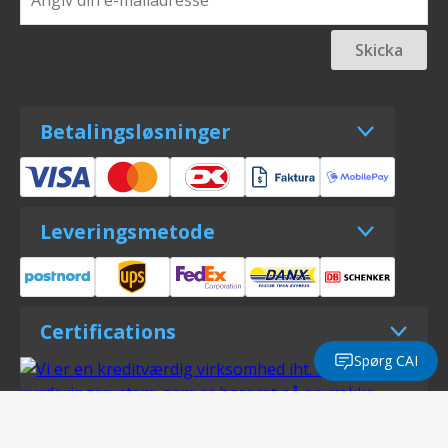
Skicka
Betalingsløsninger
Leveringsmetode
Certifications
Spørg CAI