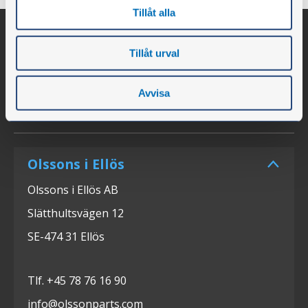
Tillåt alla
Tillåt urval
Avvisa
Olssons i Ellös
Olssons i Ellös AB
Slätthultsvägen 12
SE-474 31 Ellös
Tlf. +45 78 76 16 90
info@olssonparts.com