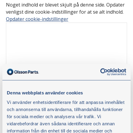
Noget indhold er blevet skjult på denne side. Opdater
venligst dine cookie-indstillinger for at se alt indhold.
Opdater cookie-indstillinger
Denna webbplats använder cookies
Vi använder enhetsidentifierare för att anpassa innehållet
Mekanikertips med Olsson Parts –
och annonserna till användarna, tillhandahålla funktioner
för sociala medier och analysera vår trafik. Vi
Udskiftning af startbatteri
vidarebefordrar även sådana identifierare och annan
information från din enhet till de sociala medier och