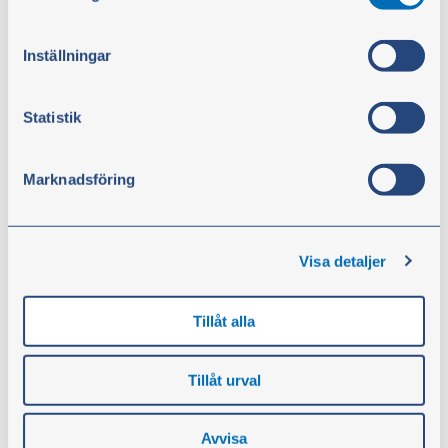
Frostvæsketester
samtycke klickar du på ”Cookie-ikonen” längst ned till
Artikelnr.:
5833
vänster på webbplatsen.
Inställningar
Frostvæsketester, til kontrol af kølervæskens
frysepunkt. Viser kun frysepunktet for
ethylenglycol. Væsken suges op gennem pipetten,
Statistik
hvorefter resultatet af målingen vises mod en
oversættelsesskala. OBS! Måling skal udføres, når
kølervandet er varmt eller lunkent.
Marknadsföring
53,00 kr.
ekskl. moms
Visa detaljer
Køb
Tillåt alla
Tillåt urval
Frostvæske
Frostvæske beskytter mod rust, korrosion og frost og
Avvisa
skal udskiftes ca. hvert 2. til 3. år eller i henhold til