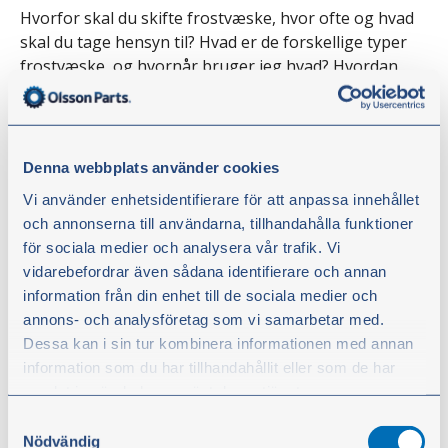
Hvorfor skal du skifte frostvæske, hvor ofte og hvad
skal du tage hensyn til? Hvad er de forskellige typer
frostvæske, og hvornår bruger jeg hvad? Hvordan
bruger man en væskeprøvetager? Det viser og
fortæller traktormekaniker Stefan Hildingsson.
Gå ikke glip af noget! Følg også @olssonparts
Denna webbplats använder cookies
på
Facebook
,
Instagram
,
YouTube
og
LinkedIn.
Vi använder enhetsidentifierare för att anpassa innehållet
och annonserna till användarna, tillhandahålla funktioner
för sociala medier och analysera vår trafik. Vi
vidarebefordrar även sådana identifierare och annan
information från din enhet till de sociala medier och
annons- och analysföretag som vi samarbetar med.
Dessa kan i sin tur kombinera informationen med annan
information som du har tillhandahållit eller som de har
samlat in när du har använt deras tjänster.
Samtyckesval
Du kan när som helst ändra ditt val. För att återkalla ditt
Nödvändig