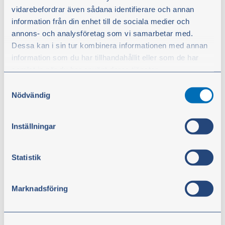
vidarebefordrar även sådana identifierare och annan
information från din enhet till de sociala medier och
1.971,00 kr.
annons- och analysföretag som vi samarbetar med.
ekskl. moms
Dessa kan i sin tur kombinera informationen med annan
information som du har tillhandahållit eller som de har
Køb
samlat in när du har använt deras tjänster.
Samtyckesval
Du kan när som helst ändra ditt val. För att återkalla ditt
Nödvändig
samtycke klickar du på ”Cookie-ikonen” längst ned till
vänster på webbplatsen.
Inställningar
Statistik
Marknadsföring
Plastkande