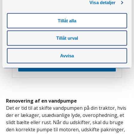
Plastmål med dæksel og fleksibel, bøjelig tud.
Visa detaljer
Fremstillet af polyeten.
Beregnet til olie, diesel, frostvæske,
bremsevæske og andre kemikalier samt
Tillåt alla
petroleumsprodukter.
Fra
Tillåt urval
43,00 kr.
ekskl. moms
Avvisa
Vis artikler
Renovering af en vandpumpe
Det er tid til at skifte vandpumpen på din traktor, hvis
der er lækager, usædvanlige lyde, overophedning, et
slidt bælte eller rust. Når du udskifter, skal du bruge
den korrekte pumpe til motoren, udskifte pakninger,