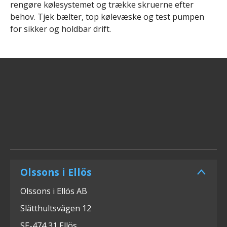
rengøre kølesystemet og trække skruerne efter
behov. Tjek bælter, top kølevæske og test pumpen
for sikker og holdbar drift.
Olssons i Ellös
Olssons i Ellös AB
Slätthultsvägen 12
SE-474 31 Ellös