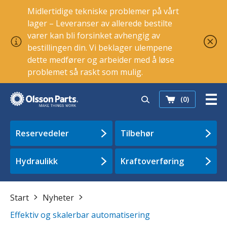
Midlertidige tekniske problemer på vårt
lager – Leveranser av allerede bestilte
varer kan bli forsinket avhengig av
bestillingen din. Vi beklager ulempene
dette medfører og arbeider med å løse
problemet så raskt som mulig.
(0)
Reservedeler
Tilbehør
Hydraulikk
Kraftoverføring
Start
Nyheter
Effektiv og skalerbar automatisering