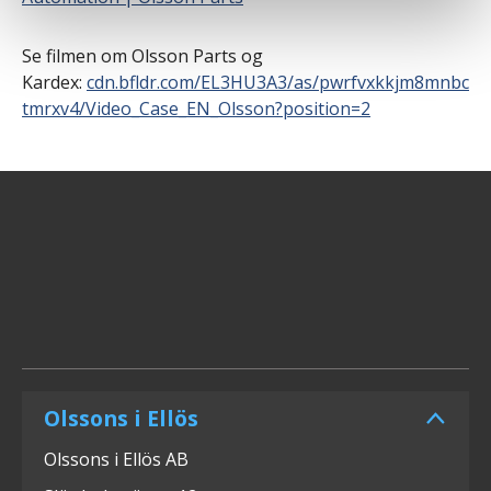
Se filmen om Olsson Parts og
Kardex:
cdn.bfldr.com/EL3HU3A3/as/pwrfvxkkjm8mnbc
tmrxv4/Video_Case_EN_Olsson?position=2
Olssons i Ellös
Olssons i Ellös AB