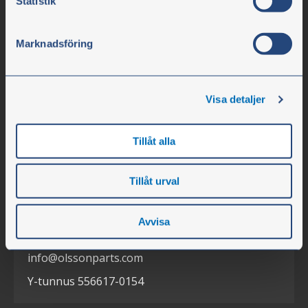
Statistik
Marknadsföring
Visa detaljer
Olssons i Ellös
Tillåt alla
Olssons i Ellös AB
Slätthultsvägen 12
Tillåt urval
SE-474 31 Ellös
Avvisa
Puh. +46 304 75 10 50
info@olssonparts.com
Y-tunnus 556617-0154