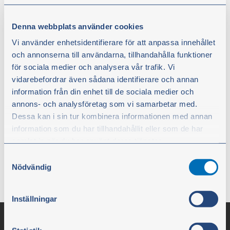
ensimmäinen Olsson Partsin oman tuotemerkin
alla myytävä suodatin.
Denna webbplats använder cookies
Vi använder enhetsidentifierare för att anpassa innehållet
– OP-296 on tulosta kattavasta sisäisestä laatutyöstä,
och annonserna till användarna, tillhandahålla funktioner
ja sitä valmistetaan yhteistyössä tunnettujen ja
för sociala medier och analysera vår trafik. Vi
arvostettujen valmistajien kanssa. Suodatin on
vidarebefordrar även sådana identifierare och annan
kustannustehokas vaihtoehto, ja OP-296:n
information från din enhet till de sociala medier och
lanseerauksen myötä vahvistamme edelleen
annons- och analysföretag som vi samarbetar med.
mainettamme luotettavana ja asiantuntevana
Dessa kan i sin tur kombinera informationen med annan
varaosatoimittajana, Olsson Partsin toimitusjohtaja
information som du har tillhandahållit eller som de har
Håkan Ekstrand sanoo.
samlat in när du har använt deras tjänster.
Samtyckesval
Lisätietoja antaa toimitusjohtaja Håkan Ekstrand +46
Du kan när som helst ändra ditt val. För att återkalla ditt
Nödvändig
304-75 10 05,
hakan.ekstrand@olssonparts.com
.
samtycke klickar du på ”Cookie-ikonen” längst ned till
vänster på webbplatsen.
Inställningar