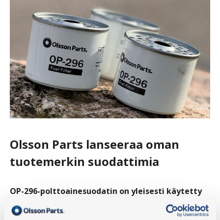
Olsson Parts lanseeraa oman
tuotemerkin suodattimia
OP-296-polttoainesuodatin on yleisesti käytetty
suodatin, joka sopii monenlaisiin traktoreihin ja
työkoneisiin. Kukkarolle sopiva suodatin on