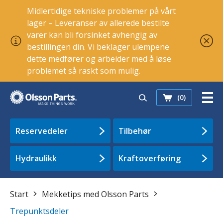
Midlertidige tekniske problemer på vårt
lager – Leveranser av allerede bestilte
varer kan bli forsinket avhengig av
bestillingen din. Vi beklager ulempene
dette medfører og arbeider med å løse
problemet så raskt som mulig.
(0)
Reservedeler
Tilbehør
Hydraulikk
Kraftoverføring
Start
Mekketips med Olsson Parts
Trepunktsdeler