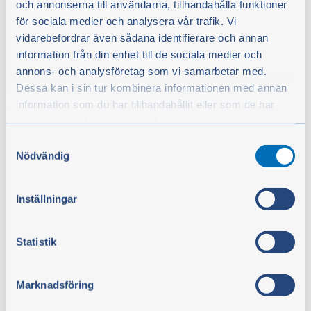
och annonserna till användarna, tillhandahålla funktioner
för sociala medier och analysera vår trafik. Vi
vidarebefordrar även sådana identifierare och annan
information från din enhet till de sociala medier och
annons- och analysföretag som vi samarbetar med.
Dessa kan i sin tur kombinera informationen med annan
information som du har tillhandahållit eller som de har
samlat in när du har använt deras tjänster.
Samtyckesval
Du kan när som helst ändra ditt val. För att återkalla ditt
Nödvändig
samtycke klickar du på ”Cookie-ikonen” längst ned till
vänster på webbplatsen.
Reparasjonsende trekkarm 22 mm
Inställningar
Artikkelnr.:
101-402
Statistik
kr 111,00
ekskl. moms
Marknadsföring
Kjøp