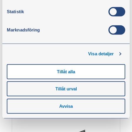
Statistik
Marknadsföring
Koblingskropp CEJN 525
Visa detaljer
Fra
kr 253,00
Tillåt alla
ekskl. moms
Vis artikler
Tillåt urval
Avvisa