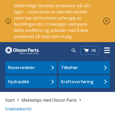
Midlertidige tekniske problemer på vårt
lager – Leveranser av allerede bestilte
varer kan bli forsinket avhengig av
bestillingen din. Vi beklager ulempene
dette medfører og arbeider med å løse
problemet så raskt som mulig.
(0)
Reservedeler
Tilbehør
Hydraulikk
Kraftoverføring
Start
Mekketips med Olsson Parts
Snøbladventil