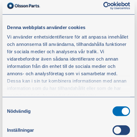
Snøbladventil 3/8" strømstyrt for
Denna webbplats använder cookies
vikeplog
Vi använder enhetsidentifierare för att anpassa innehållet
Velgerventil tilpasset for vikeplog. T-tilkoblingen
och annonserna till användarna, tillhandahålla funktioner
må kobles til akkumulator eller tank.
för sociala medier och analysera vår trafik. Vi
vidarebefordrar även sådana identifierare och annan
Fra
information från din enhet till de sociala medier och
kr 6 722,00
annons- och analysföretag som vi samarbetar med.
Dessa kan i sin tur kombinera informationen med annan
ekskl. moms
information som du har tillhandahållit eller som de har
Vis artikler
samlat in när du har använt deras tjänster.
Samtyckesval
Du kan när som helst ändra ditt val. För att återkalla ditt
Nödvändig
samtycke klickar du på ”Cookie-ikonen” längst ned till
vänster på webbplatsen.
Inställningar