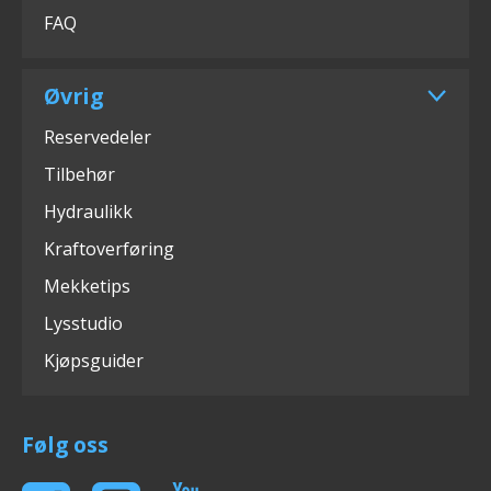
FAQ
Øvrig
Reservedeler
Tilbehør
Hydraulikk
Kraftoverføring
Mekketips
Lysstudio
Kjøpsguider
Følg oss