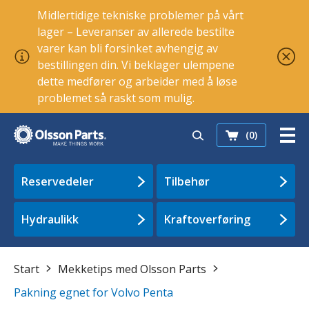
Midlertidige tekniske problemer på vårt
lager – Leveranser av allerede bestilte
varer kan bli forsinket avhengig av
bestillingen din. Vi beklager ulempene
dette medfører og arbeider med å løse
problemet så raskt som mulig.
(0)
Reservedeler
Tilbehør
Hydraulikk
Kraftoverføring
Start
Mekketips med Olsson Parts
Pakning egnet for Volvo Penta