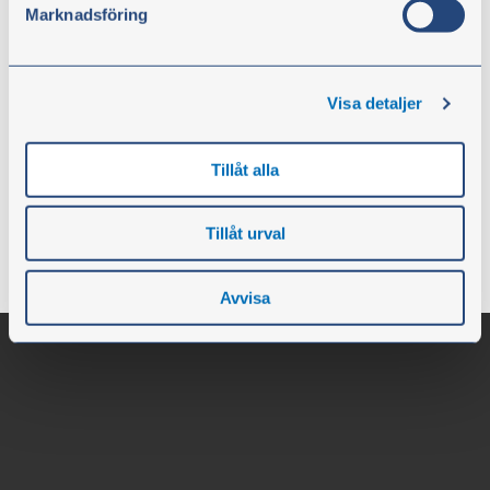
Marknadsföring
kr 430,00
ekskl. moms
Visa detaljer
Kjøp
Tillåt alla
Tillåt urval
Avvisa