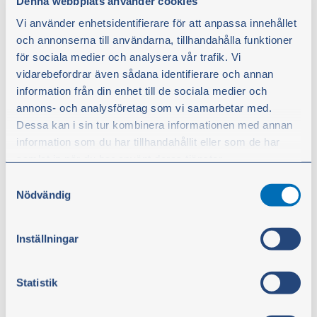
Denna webbplats använder cookies
Vi använder enhetsidentifierare för att anpassa innehållet
och annonserna till användarna, tillhandahålla funktioner
för sociala medier och analysera vår trafik. Vi
vidarebefordrar även sådana identifierare och annan
information från din enhet till de sociala medier och
annons- och analysföretag som vi samarbetar med.
Dessa kan i sin tur kombinera informationen med annan
information som du har tillhandahållit eller som de har
samlat in när du har använt deras tjänster.
Samtyckesval
Du kan när som helst ändra ditt val. För att återkalla ditt
Nödvändig
samtycke klickar du på ”Cookie-ikonen” längst ned till
vänster på webbplatsen.
Inställningar
Ventildekselpakning
Artikkelnr.:
114113
Statistik