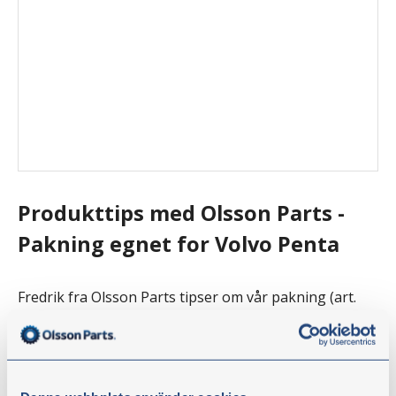
Produkttips med Olsson Parts -
Pakning egnet for Volvo Penta
Fredrik fra Olsson Parts tipser om vår pakning (art.
114113). For deg som vil unngå å bruke silikon.
Ikke gå glipp av noe! Følg @olssonparts også
på
Facebook
,
Instagram
,
YouTube
og
LinkedIn.