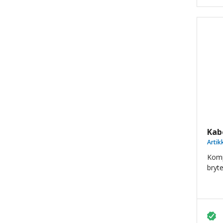
Kab
Artik
Komp
bryte