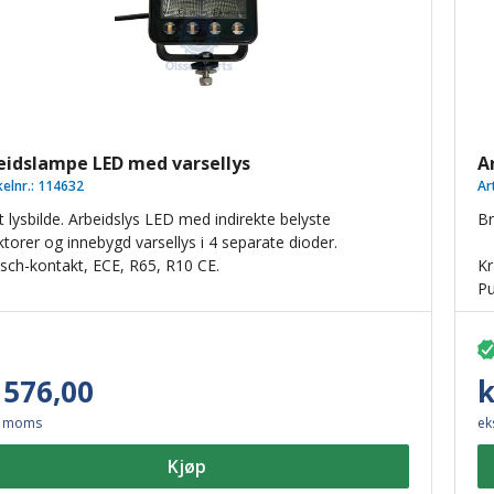
eidslampe LED med varsellys
A
kelnr.:
114632
Ar
 lysbilde. Arbeidslys LED med indirekte belyste
Br
ktorer og innebygd varsellys i 4 separate dioder.
sch-kontakt, ECE, R65, R10 CE.
Kr
Pu
ko
Hø
Fa
EM
 576,00
k
. moms
ek
Kjøp