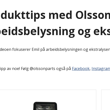
dukttips med Olsson
eidsbelysning og eks
ideoen fokuserer Emil på arbeidsbelysningen og ekstralysen
lipp av noe! Følg @olssonparts også på
Facebook
,
Instagra