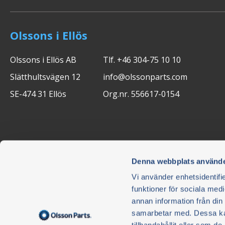
Olssons i Ellös
Olssons i Ellös AB
Tlf. +46 304-75 10 10
Slätthultsvägen 12
info@olssonparts.com
SE-474 31 Ellös
Org.nr. 556617-0154
Denna webbplats använde
Vi använder enhetsidentifie
funktioner för sociala medi
annan information från din
Nyhetsbrev
samarbetar med. Dessa kan