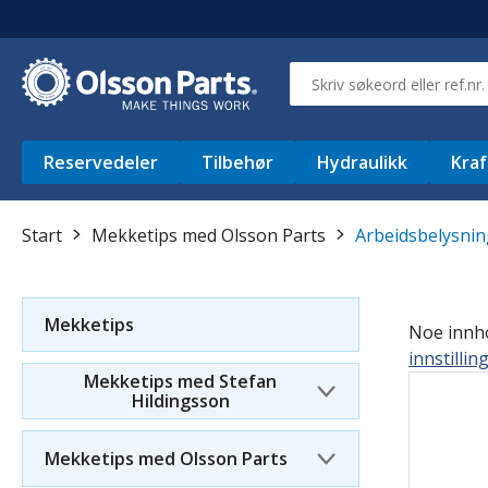
Reservedeler
Tilbehør
Hydraulikk
Kraf
Start
Mekketips med Olsson Parts
Arbeidsbelysnin
Mekketips
Noe innhol
innstillin
Mekketips med Stefan
Hildingsson
Mekketips med Olsson Parts