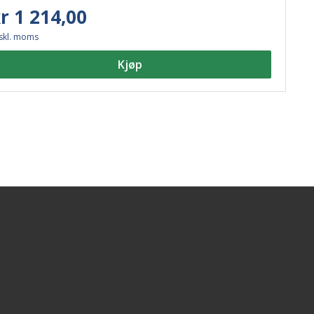
E, R10, R112, R65, R7, CE, RoHS.
r 1 214,00
skl. moms
Kjøp