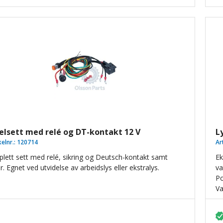
elsett med relé og DT-kontakt 12 V
L
kelnr.:
120714
Ar
lett sett med relé, sikring og Deutsch-kontakt samt
Ek
r. Egnet ved utvidelse av arbeidslys eller ekstralys.
va
Po
Va
me
Le
mo