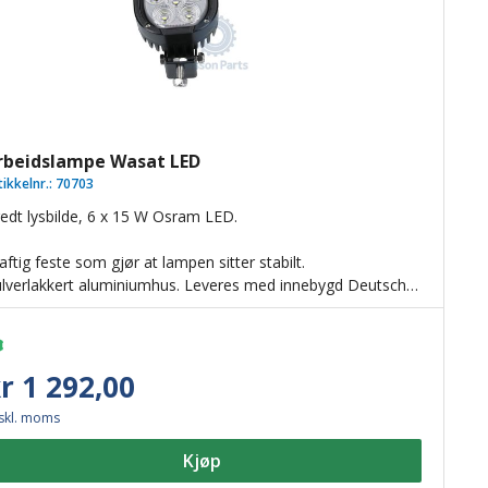
rbeidslampe Wasat LED
tikkelnr.:
70703
edt lysbilde, 6 x 15 W Osram LED.
aftig feste som gjør at lampen sitter stabilt.
lverlakkert aluminiumhus. Leveres med innebygd Deutsch-
ntakt.
yintensive Osram LED.
rgetemperatur 5000 K.
C-beskyttet, CE RoHS. E-merket.
r 1 292,00
skl. moms
Kjøp