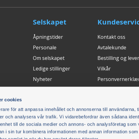
Selskapet
Kundeservi
Åpningstider
Kontakt oss
Personale
Avtalekunde
Om selskapet
Bestilling og leve
Ledige stillinger
Vilkår
Nyheter
Personvernerklæ
Messer
Avbryt kjøpet
r cookies
Retur och Reklam
rare för att anpassa innehållet och annonserna till användarna, t
FAQ
er och analysera vår trafik. Vi vidarebefordrar även sådana ident
 enhet till de sociala medier och annons- och analysföretag som 
Betalingsløsninger
Leveringsm
 i sin tur kombinera informationen med annan information som