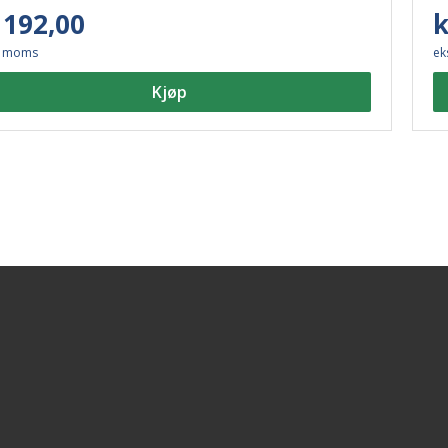
EC
 192,00
k
. moms
ek
Kjøp