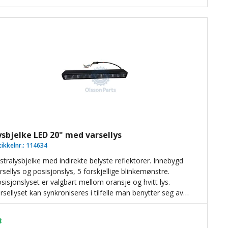
ysbjelke LED 20" med varsellys
tikkelnr.:
114634
stralysbjelke med indirekte belyste reflektorer. Innebygd
rsellys og posisjonslys, 5 forskjellige blinkemønstre.
sisjonslyset er valgbart mellom oransje og hvitt lys.
rsellyset kan synkroniseres i tilfelle man benytter seg av
r enn en lysbjelke.
veres med både sidefester og føtter for stående
ntering. Deutsch-kontakt.