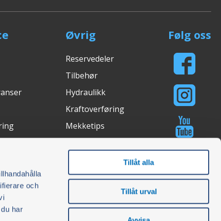
ce
Øvrig
Følg oss
Reservedeler
Tilbehør
ranser
Hydraulikk
Kraftoverføring
ring
Mekketips
Lysstudio
asjon
Kjøpsguider
Tillåt alla
illhandahålla
ifierare och
Tillåt urval
vi
åte
Certifications
 du har
Avvisa