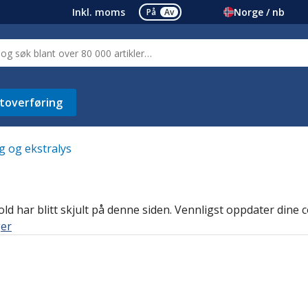
Inkl. moms
Norge / nb
På
Av
toverføring
g og ekstralys
d har blitt skjult på denne siden. Vennligst oppdater dine co
ger