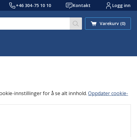
+46 304-75 10 10
Kontakt
Logg inn
Søk på nettstedet vårt et
Varekurv
(0)
okie-innstillinger for å se alt innhold.
Oppdater cookie-