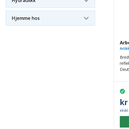
Hydraulikk
Hjemme hos
Arb
Artik
Bredt
refle
Deut
kr
ekskl