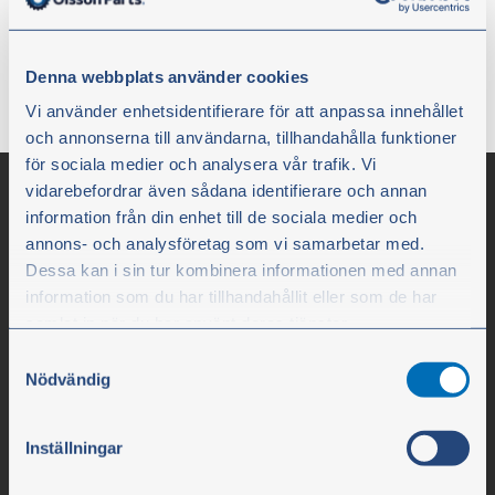
vilka sidor du besöker.
Denna webbplats använder cookies
Till startsidan
Vi använder enhetsidentifierare för att anpassa innehållet
och annonserna till användarna, tillhandahålla funktioner
för sociala medier och analysera vår trafik. Vi
vidarebefordrar även sådana identifierare och annan
information från din enhet till de sociala medier och
annons- och analysföretag som vi samarbetar med.
Dessa kan i sin tur kombinera informationen med annan
information som du har tillhandahållit eller som de har
samlat in när du har använt deras tjänster.
Samtyckesval
Du kan när som helst ändra ditt val. För att återkalla ditt
Nödvändig
Olssons i Ellös
samtycke klickar du på ”Cookie-ikonen” längst ned till
vänster på webbplatsen.
Olssons i Ellös AB
Inställningar
Slätthultsvägen 12