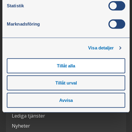
474 31 Ellös
Statistik
Marknadsföring
Tfn 0304-75 10 10
info@olssonparts.com
Org.nr. 556617-0154
Visa detaljer
Företaget
Tillåt alla
Öppettider
Tillåt urval
Personal
Om företaget
Avvisa
Karriär
Lediga tjänster
Nyheter