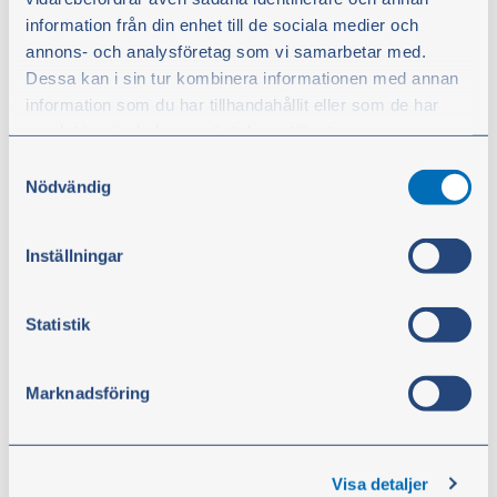
information från din enhet till de sociala medier och
annons- och analysföretag som vi samarbetar med.
Dessa kan i sin tur kombinera informationen med annan
information som du har tillhandahållit eller som de har
samlat in när du har använt deras tjänster.
Samtyckesval
Du kan när som helst ändra ditt val. För att återkalla ditt
Nödvändig
samtycke klickar du på ”Cookie-ikonen” längst ned till
Bromsskiva 178 mm 12 splines
vänster på webbplatsen.
Artikelnr:
BM-11994510
Inställningar
Statistik
1 068,00 kr
exkl. moms
Marknadsföring
Köp
Visa detaljer