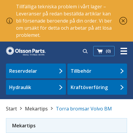
Tillfälliga tekniska problem i vårt lager –
Leveranser på redan beställda artiklar kan
bli försenade beroende på din order. Vi ber
om ursäkt för detta och arbetar på att lösa
problemet.
(0)
Reservdelar
Tillbehör
Hydraulik
Kraftöverföring
Start
Mekartips
Torra bromsar Volvo BM
Mekartips