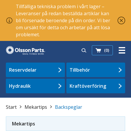
Tillfälliga tekniska problem i vårt lager –
Leveranser på redan beställda artiklar kan
bli försenade beroende på din order. Vi ber
om ursäkt för detta och arbetar på att lösa
problemet.
(0)
Reservdelar
Tillbehör
Hydraulik
Kraftöverföring
Start
Mekartips
Backspeglar
Mekartips