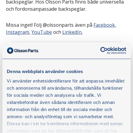
backspeglar. Hos Olsson Parts finns både universella
och fordonsanpassade backspeglar.
Missa inget! Följ @olssonparts även på
Facebook
,
Instagram
,
YouTube
och
LinkedIn.
Denna webbplats använder cookies
Vi använder enhetsidentifierare för att anpassa innehållet
och annonserna till användarna, tillhandahålla funktioner
för sociala medier och analysera vår trafik. Vi
vidarebefordrar även sådana identifierare och annan
information från din enhet till de sociala medier och
Backspegel 256x158 mm
Artikelnr:
47313
annons- och analysföretag som vi samarbetar med.
Dessa kan i sin tur kombinera informationen med annan
Backspegel oval. Glas med radie 2000 mm
information som du har tillhandahållit eller som de har
(nästan plant).