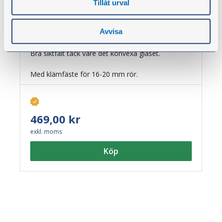
Tillåt urval
Backspegel klämfäste 155x115 mm
Artikelnr:
55264
Avvisa
Universal innerbackspegel i litet format.
Bra siktfält tack vare det konvexa glaset.
Med klämfäste för 16-20 mm rör.
469,00 kr
exkl. moms
Köp