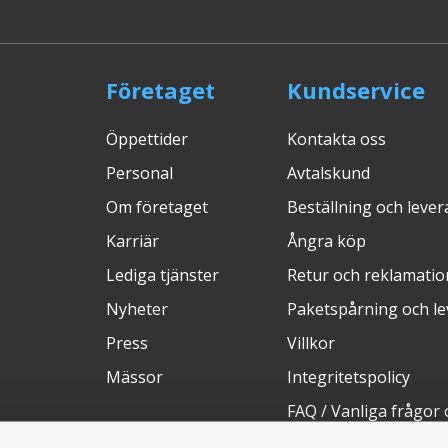
Företaget
Kundservice
Öppettider
Kontakta oss
Personal
Avtalskund
Om företaget
Beställning och leve
Karriär
Ångra köp
Lediga tjänster
Retur och reklamatio
Nyheter
Paketspårning och l
Press
Villkor
Mässor
Integritetspolicy
FAQ / Vanliga frågor 