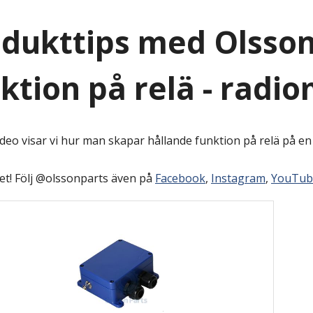
dukttips med Olsson
ktion på relä - radi
ideo visar vi hur man skapar hållande funktion på relä på e
et! Följ @olssonparts även på
Facebook
,
Instagram
,
YouTub