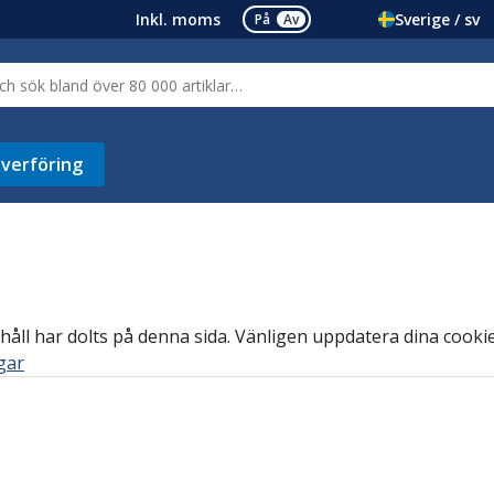
Inkl. moms
Sverige / sv
På
Av
verföring
håll har dolts på denna sida. Vänligen uppdatera dina cookie-
ngar