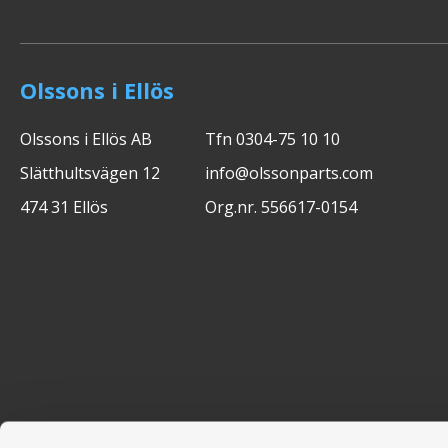
Olssons i Ellös
Olssons i Ellös AB
Tfn 0304-75 10 10
Slätthultsvägen 12
info@olssonparts.com
474 31 Ellös
Org.nr. 556617-0154