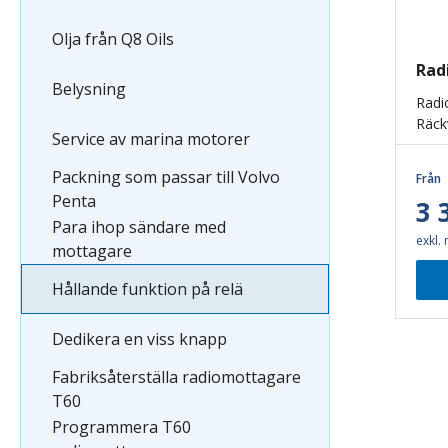
Olja från Q8 Oils
Rad
Belysning
Radi
Räck
Service av marina motorer
Packning som passar till Volvo
Från
Penta
3 
Para ihop sändare med
exkl.
mottagare
Hållande funktion på relä
Dedikera en viss knapp
Fabriksåterställa radiomottagare
T60
Programmera T60