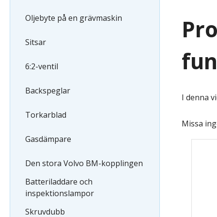
Oljebyte på en grävmaskin
Pro
Sitsar
fun
6:2-ventil
Backspeglar
I denna v
Torkarblad
Missa ing
Gasdämpare
Den stora Volvo BM-kopplingen
Batteriladdare och
inspektionslampor
Skruvdubb