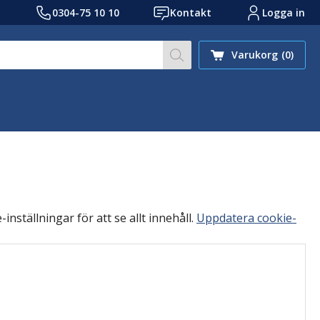
0304-75 10 10
Kontakt
Logga in
Skriv sökord eller ref.nr
Varukorg
(0)
inställningar för att se allt innehåll.
Uppdatera cookie-