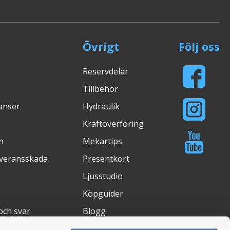
Övrigt
Följ oss
Reservdelar
Tillbehör
ranser
Hydraulik
Kraftöverföring
n
Mekartips
everansskada
Presentkort
Ljusstudio
Köpguider
och svar
Blogg