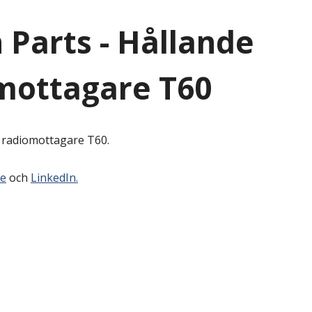
 Parts - Hållande
omottagare T60
n radiomottagare T60.
e
och
LinkedIn.