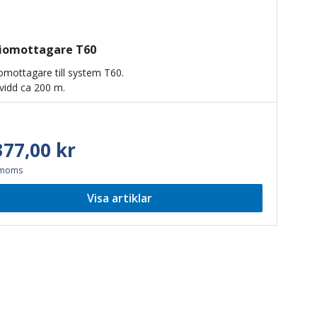
iomottagare T60
omottagare till system T60.
vidd ca 200 m.
377,00 kr
 moms
Visa artiklar