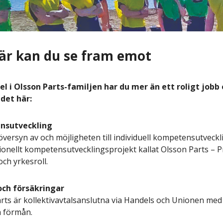
är kan du se fram emot
l i Olsson Parts-familjen har du mer än ett roligt jobb
det här:
nsutveckling
versyn av och möjligheten till individuell kompetensutveck
ionellt kompetensutvecklingsprojekt kallat Olsson Parts – Pr
och yrkesroll.
och försäkringar
rts är kollektivavtalsanslutna via Handels och Unionen med
a förmån.