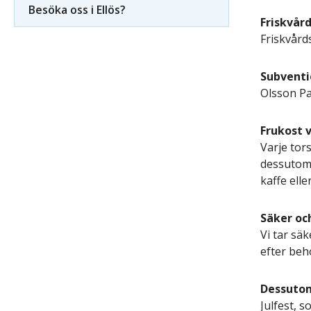
Besöka oss i Ellös?
Friskvår
Friskvård
Subventi
Olsson Pa
Frukost 
Varje tor
dessutom f
kaffe elle
Säker oc
Vi tar sä
efter beho
Dessuto
Julfest, s