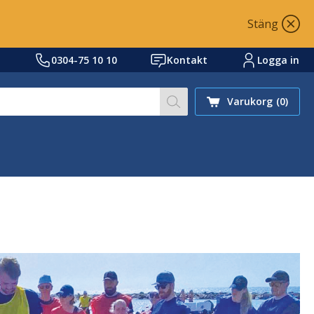
Stäng
0304-75 10 10
Kontakt
Logga in
Skriv sökord eller ref.nr
Varukorg
(0)