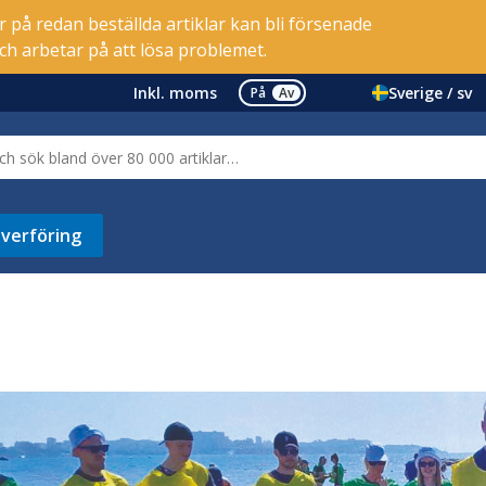
er på redan beställda artiklar kan bli försenade
ch arbetar på att lösa problemet.
Inkl. moms
Sverige / sv
På
Av
verföring