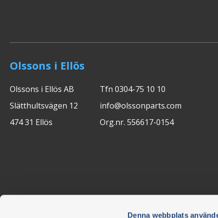
Olssons i Ellös
Olssons i Ellös AB
Tfn 0304-75 10 10
Slätthultsvägen 12
info@olssonparts.com
474 31 Ellös
Org.nr. 556617-0154
Denna webbplats använde