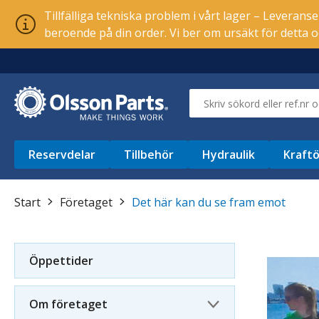
Tillfälliga tekniska problem i vårt lager – Leverans
beroende på din order. Vi ber om ursäkt för detta o
Reservdelar
Tillbehör
Hydraulik
Kraftö
Start
Företaget
Det här kan du se fram emot
Öppettider
Om företaget