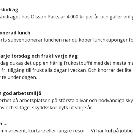
dsbidrag
sbidraget hos Olsson Parts är 4 000 kr per år och gäller enli
onerad lunch
rts subventionerar lunchen när du köper lunchkuponger för 
varje torsdag och frukt varje dag
sdag dukas det upp en härlig frukostbuffé med det mesta ma
ri tillgång till frukt alla dagar i veckan. Och knorrar det lite
r te under dagen.
h god arbetsmiljö
kerhet på arbetsplatsen på största allvar och nödvändiga sky
v och slitage, skyddsskor byts ut varje år.
m …
ommarevent, kortare eller längre resor … Vi har kul på jobbet 