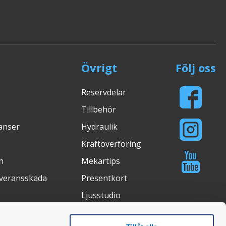
Övrigt
Följ oss
Reservdelar
Tillbehör
ranser
Hydraulik
Kraftöverföring
n
Mekartips
everansskada
Presentkort
Ljusstudio
Köpguider