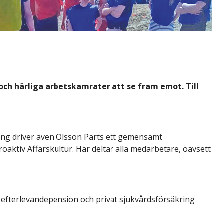
 och härliga arbetskamrater att se fram emot. Till
ling driver även Olsson Parts ett gemensamt
oaktiv Affärskultur. Här deltar alla medarbetare, oavsett
 efterlevandepension och privat sjukvårdsförsäkring