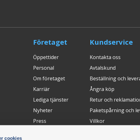
Företaget
Kundservice
Öppettider
Kontakta oss
Personal
Avtalskund
Om företaget
Beställning och leve
Karriär
Ångra köp
Lediga tjänster
Retur och reklamatio
Nyheter
Paketspårning och l
Press
Villkor
Mässor
Integritetspolicy
r cookies