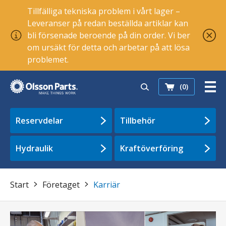
Tillfälliga tekniska problem i vårt lager –
Leveranser på redan beställda artiklar kan
bli försenade beroende på din order. Vi ber
om ursäkt för detta och arbetar på att lösa
problemet.
(0)
Reservdelar
Tillbehör
Hydraulik
Kraftöverföring
Start
Företaget
Karriär