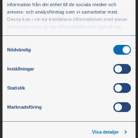
Olssons i Ellös
information från din enhet till de sociala medier och
Olssons i Ellös AB
annons- och analysföretag som vi samarbetar med.
Dessa kan i sin tur kombinera informationen med annan
Slätthultsvägen 12
information som du har tillhandahållit eller som de har
474 31 Ellös
samlat in när du har använt deras tjänster.
Samtyckesval
Du kan när som helst ändra ditt val. För att återkalla ditt
Nödvändig
Tfn 0304-75 10 10
samtycke klickar du på ”Cookie-ikonen” längst ned till
info@olssonparts.com
vänster på webbplatsen.
Inställningar
Org.nr. 556617-0154
Statistik
Företaget
Öppettider
Marknadsföring
Personal
Om företaget
Visa detaljer
Karriär