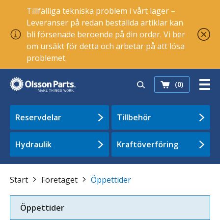
Tillfälliga tekniska problem i vårt lager –
Leveranser på redan beställda artiklar kan
bli försenade beroende på din order. Vi ber
om ursäkt för detta och arbetar på att lösa
problemet.
(0)
Reservdelar
Tillbehör
Hydraulik
Kraftöverföring
Start
Företaget
Öppettider
Öppettider