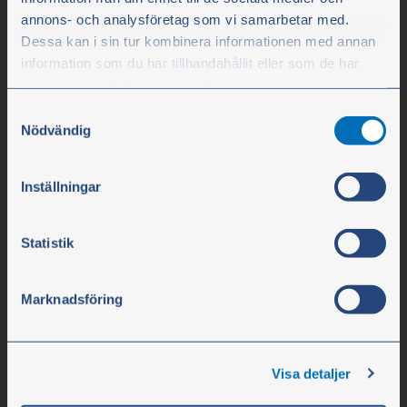
annons- och analysföretag som vi samarbetar med.
Dessa kan i sin tur kombinera informationen med annan
information som du har tillhandahållit eller som de har
samlat in när du har använt deras tjänster.
Samtyckesval
Olssons i Ellös
Du kan när som helst ändra ditt val. För att återkalla ditt
Nödvändig
Olssons i Ellös AB
samtycke klickar du på ”Cookie-ikonen” längst ned till
vänster på webbplatsen.
Slätthultsvägen 12
Inställningar
474 31 Ellös
Statistik
Tfn 0304-75 10 10
Marknadsföring
info@olssonparts.com
Org.nr. 556617-0154
Visa detaljer
Företaget