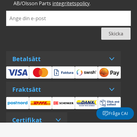
AB/Olsson Parts
integritetspolicy
.
Skicka
Betalsätt
Fraktsätt
Fråga CAI
Certifikat