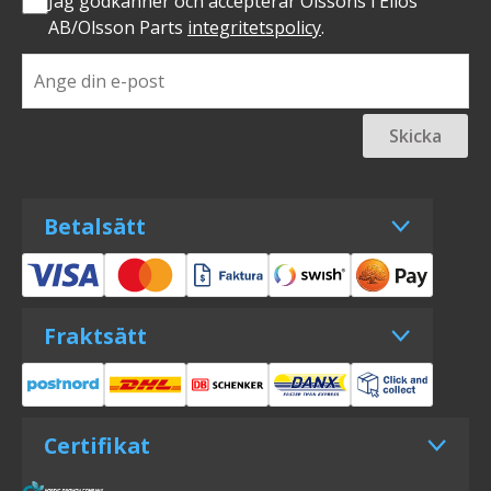
Jag godkänner och accepterar Olssons i Ellös
AB/Olsson Parts
integritetspolicy
.
Skicka
Betalsätt
Fraktsätt
Certifikat