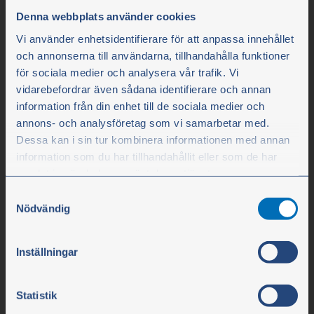
Denna webbplats använder cookies
Vi använder enhetsidentifierare för att anpassa innehållet
och annonserna till användarna, tillhandahålla funktioner
för sociala medier och analysera vår trafik. Vi
vidarebefordrar även sådana identifierare och annan
Olssons i Ellös
information från din enhet till de sociala medier och
annons- och analysföretag som vi samarbetar med.
Olssons i Ellös AB
Dessa kan i sin tur kombinera informationen med annan
Slätthultsvägen 12
information som du har tillhandahållit eller som de har
474 31 Ellös
samlat in när du har använt deras tjänster.
Samtyckesval
Du kan när som helst ändra ditt val. För att återkalla ditt
Nödvändig
Tfn 0304-75 10 10
samtycke klickar du på ”Cookie-ikonen” längst ned till
vänster på webbplatsen.
info@olssonparts.com
Inställningar
Org.nr. 556617-0154
Statistik
Företaget