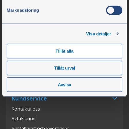
Öppettider
Marknadsföring
Personal
Om företaget
Visa detaljer
Karriär
Lediga tjänster
Tillåt alla
Nyheter
Tillåt urval
Press
Mässor
Avvisa
Kundservice
Kontakta oss
Avtalskund
Beställning och leveranser