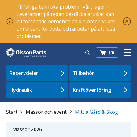
Tillfälliga tekniska problem i vårt lager –
Leveranser på redan beställda artiklar kan
bli försenade beroende på din order. Vi ber
om ursäkt för detta och arbetar på att lösa
problemet.
(0)
Reservdelar
Tillbehör
Hydraulik
Kraftöverföring
Start
Mässor och event
Mittia Gård & Skog
Mässor 2026