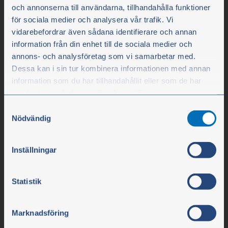
och annonserna till användarna, tillhandahålla funktioner
för sociala medier och analysera vår trafik. Vi
vidarebefordrar även sådana identifierare och annan
information från din enhet till de sociala medier och
annons- och analysföretag som vi samarbetar med.
Dessa kan i sin tur kombinera informationen med annan
Olssons i Ellös
information som du har tillhandahållit eller som de har
Olssons i Ellös AB
samlat in när du har använt deras tjänster.
Slätthultsvägen 12
Samtyckesval
Du kan när som helst ändra ditt val. För att återkalla ditt
Nödvändig
474 31 Ellös
samtycke klickar du på ”Cookie-ikonen” längst ned till
vänster på webbplatsen.
Inställningar
Tfn 0304-75 10 10
info@olssonparts.com
Statistik
Org.nr. 556617-0154
Marknadsföring
Företaget