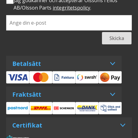
Jag godkänner och accepterar Olssons i Ellös
AB/Olsson Parts
integritetspolicy
.
Skicka
Betalsätt
Fraktsätt
Certifikat