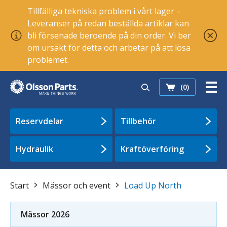
Tillfälliga tekniska problem i vårt lager –
Leveranser på redan beställda artiklar kan
bli försenade beroende på din order. Vi ber
om ursäkt för detta och arbetar på att lösa
problemet.
(0)
Reservdelar
Tillbehör
Hydraulik
Kraftöverföring
Start
Mässor och event
Load Up North
Mässor 2026