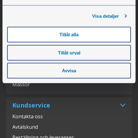
Öppettider
Visa detaljer
Personal
Om företaget
Tillåt alla
Karriär
Lediga tjänster
Tillåt urval
Nyheter
Avvisa
Press
Mässor
Kundservice
Kontakta oss
Avtalskund
Beställning och leveranser