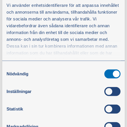
Vår 2022
Vi använder enhetsidentifierare för att anpassa innehållet
Topplock och transmissionsdreven monteras.
och annonserna till användarna, tillhandahålla funktioner
Provmontering av alla delar.
för sociala medier och analysera vår trafik. Vi
Försommar 2022
vidarebefordrar även sådana identifierare och annan
Lackering av provmonterade karossdelar.
information från din enhet till de sociala medier och
Slutmontering.
annons- och analysföretag som vi samarbetar med.
Dessa kan i sin tur kombinera informationen med annan
29—30 juni 2022
information som du har tillhandahållit eller som de har
Premiärvisning på Borgeby Fältdagar.
samlat in när du har använt deras tjänster.
Samtyckesval
September 2022
Du kan när som helst ändra ditt val. För att återkalla ditt
Nödvändig
Topplocket momentdras.
samtycke klickar du på ”Cookie-ikonen” längst ned till
Första uppstart av motorn.
vänster på webbplatsen.
Inställningar
Oktober 2022
Första åkturen sker i Ellös med projektledare Tommy
Statistik
Abrahamsson vid ratten.
Marknadsföring