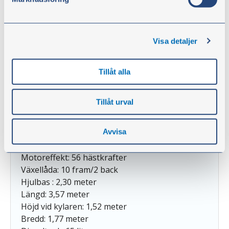
FAKTA BM Volvo 350 Boxer
Visa detaljer
Tillverkare: AB Bolinder-Munktell. Eskilstuna.
Tillverkades: 1959-1967
Antal tillverkade traktorer: 26.815.
Tillåt alla
Antal tillverkade industri, 3501: 1.224
Antal tillverkade 350PKD: 400.
Tillåt urval
Antal tillverkade enheter till ÖSA, Livab och
Lundbergs: cirka 10.000
Avvisa
Motor: Trecylindrig vattenkyld 1113TR-diesel
Cylindervolym: 3,78 liter
Motoreffekt: 56 hästkrafter
Växellåda: 10 fram/2 back
Hjulbas : 2,30 meter
Längd: 3,57 meter
Höjd vid kylaren: 1,52 meter
Bredd: 1,77 meter