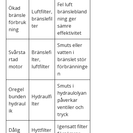
Fel luft
Ökad
Luftfilter,
bränslebland
bränsle
bränslefil
ning ger
förbruk
ter
sämre
ning
effektivitet
Smuts eller
Svårsta
Bränslefi
vatten i
rtad
lter,
bränslet stör
motor
luftfilter
förbränninge
n
Smuts i
Oregel
hydraulolyan
bunden
Hydraulfi
påverkar
hydraul
lter
ventiler och
ik
tryck
Igensatt filter
Dålig
Hyttfilter