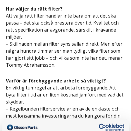
Hur väljer du rätt filter?
Att välja rätt filter handlar inte bara om att det ska
passa – det ska också prestera över tid. Kvalitet och
rätt specifikation är avgörande, särskilt i krävande
miljöer.
– Skillnaden mellan filter syns sällan direkt. Men efter
några hundra timmar ser man tydligt vilka filter som
har gjort sitt jobb – och vilka som inte har det, menar
Tommy Abrahamsson.
Varför är förebyggande arbete så viktigt?
En viktig tumregel är att arbeta förebyggande. Att
byta filter i tid är en liten kostnad jämfört med vad det
skyddar.
– Regelbunden filterservice är en av de enklaste och
mest lönsamma investeringarna du kan göra för din
maskin. Börja med att kontrollera filtren innan du
börjar skruva i resten av maskinen; förvånansvärt