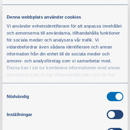
ofta är det där lösningen finns, avslutar Tommy
Abrahamsson.
Denna webbplats använder cookies
Vi använder enhetsidentifierare för att anpassa innehållet
Vilka filter finns i en traktor eller
och annonserna till användarna, tillhandahålla funktioner
entreprenadmaskin?
för sociala medier och analysera vår trafik. Vi
vidarebefordrar även sådana identifierare och annan
De flesta maskiner har flera filter som fyller olika
information från din enhet till de sociala medier och
funktioner:
annons- och analysföretag som vi samarbetar med.
Dessa kan i sin tur kombinera informationen med annan
Luftfilter – stoppar damm och smuts från att nå
information som du har tillhandahållit eller som de har
samlat in när du har använt deras tjänster.
motorn
Samtyckesval
Oljefilter – renar motoroljan och minskar slitage
Du kan när som helst ändra ditt val. För att återkalla ditt
Nödvändig
Bränslefilter – skyddar insprutningssystemet från
samtycke klickar du på ”Cookie-ikonen” längst ned till
vänster på webbplatsen.
smuts och vatten
Inställningar
Hydraulfilter – håller hydrauloljan ren och skyddar