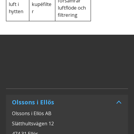
försämrar
luft i
kupéfilte
luftflöde och
hytten
r
filtrering
Olssons i Ellös
Olssons i Ellös AB
Slätthultsvägen 12
474 31 Ellös