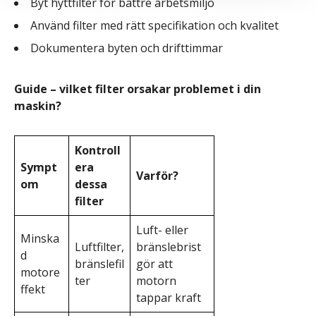
Byt hyttfilter för bättre arbetsmiljö
Använd filter med rätt specifikation och kvalitet
Dokumentera byten och drifttimmar
Guide – vilket filter orsakar problemet i din
maskin?
Kontroll
Sympt
era
Varför?
om
dessa
filter
Luft- eller
Minska
Luftfilter,
bränslebrist
d
bränslefil
gör att
motore
ter
motorn
ffekt
tappar kraft