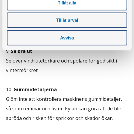
Belysning och värme
Tillåt alla
Under vinterhalvåret arbetar maskinen ofta i både
Tillåt urval
mörker och kyla. Kontrollera att alla lampor, sensorer
och värmesystem fungerar som de ska.
Avvisa
Se bra ut
Se över vindrutetorkare och spolare för god sikt i
vintermörkret.
Gummidetaljerna
Glöm inte att kontrollera maskinens gummidetaljer,
så som remmar och lister. Kylan kan göra att de blir
spröda och risken för sprickor och skador ökar.