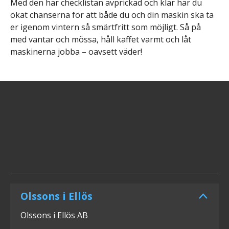
Med den här checklistan avprickad och klar har du
ökat chanserna för att både du och din maskin ska ta
er igenom vintern så smärtfritt som möjligt. Så på
med vantar och mössa, håll kaffet varmt och låt
maskinerna jobba – oavsett väder!
Olssons i Ellös
Olssons i Ellös AB