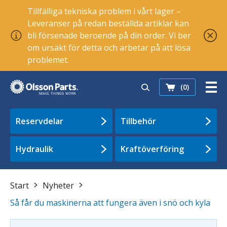
Tillfälliga tekniska problem i vårt lager –
Leveranser på redan beställda artiklar kan
bli försenade beroende på din order. Vi ber
om ursäkt för detta och arbetar på att lösa
problemet.
(0)
Reservdelar
Tillbehör
Hydraulik
Kraftöverföring
Start
Nyheter
Så får du maskinerna att fungera även i snö och kyla