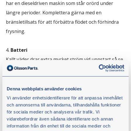
har en dieseldriven maskin som står orörd under
längre perioder. Komplettera gärna med en
bränsletillsats för att förbättra flödet och förhindra
frysning.
Batteri
Kallt väder drar extra mycket ström vid uppstart så se
till att batteriet är fulladdat och i gott skick.
Kontrollera även att generatorn är intakt och
fungerar väl.
Denna webbplats använder cookies
Vi använder enhetsidentifierare för att anpassa innehållet
och annonserna till användarna, tillhandahålla funktioner
Startmotor
för sociala medier och analysera vår trafik. Vi
Kontrollera skicket på startmotorn. Vid kyla går allt
vidarebefordrar även sådana identifierare och annan
betydligt trögare än annars och startmotorn får
information från din enhet till de sociala medier och