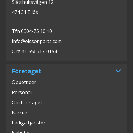
Slätthultsvägen 12
474 31 Ellös
Tfn 0304-75 10 10
info@olssonparts.com
Org.nr. 556617-0154
Företaget
Öppettider
Personal
Om företaget
Karriär
Lediga tjänster
Nyheter