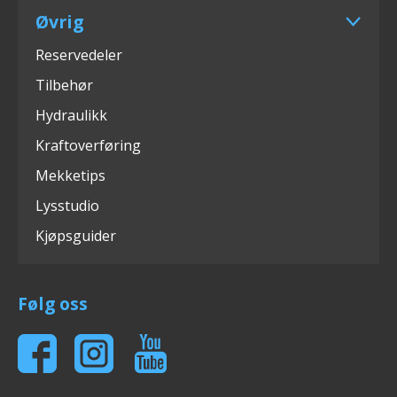
Øvrig
Reservedeler
Tilbehør
Hydraulikk
Kraftoverføring
Mekketips
Lysstudio
Kjøpsguider
Følg oss