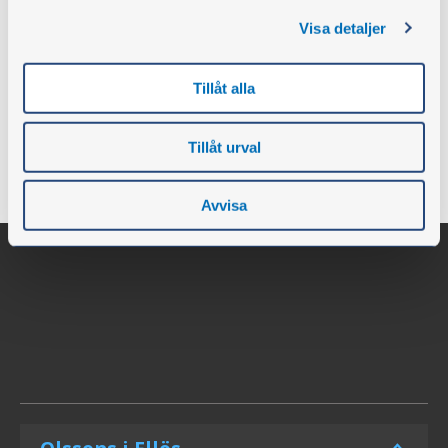
du en maskin med lang levetid og optimal ytelse.
Visa detaljer
Tillåt alla
Tillåt urval
Avvisa