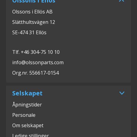
Olssons i Ellös
Olssons i Ellös AB
Slätthultsvägen 12
SE-474 31 Ellös
Tlf. +46 304-75 10 10
info@olssonparts.com
Org.nr. 556617-0154
Selskapet
Åpningstider
Personale
Om selskapet
Ledige stillinger