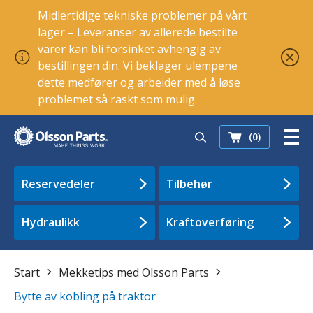
Midlertidige tekniske problemer på vårt
lager – Leveranser av allerede bestilte
varer kan bli forsinket avhengig av
bestillingen din. Vi beklager ulempene
dette medfører og arbeider med å løse
problemet så raskt som mulig.
(0)
Reservedeler
Tilbehør
Hydraulikk
Kraftoverføring
Start
Mekketips med Olsson Parts
Bytte av kobling på traktor