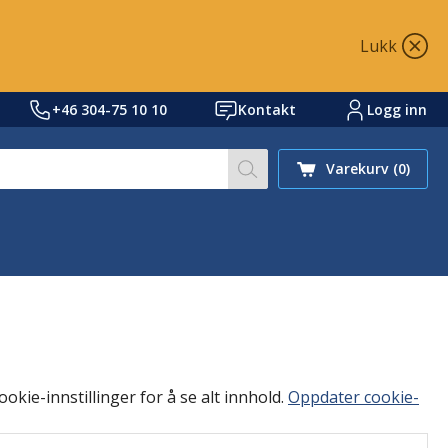
Lukk
+46 304-75 10 10
Kontakt
Logg inn
Søk på nettstedet vårt et
Varekurv
(0)
okie-innstillinger for å se alt innhold.
Oppdater cookie-