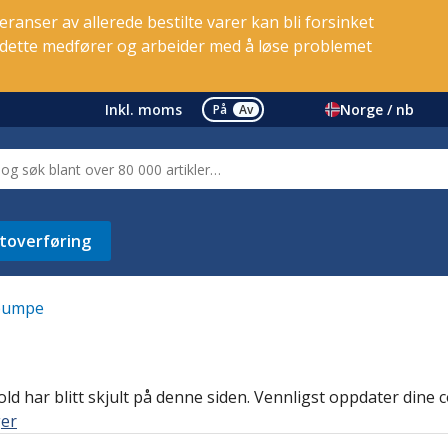
ranser av allerede bestilte varer kan bli forsinket
e dette medfører og arbeider med å løse problemet
Inkl. moms
Norge / nb
På
Av
toverføring
pumpe
d har blitt skjult på denne siden. Vennligst oppdater dine co
ger