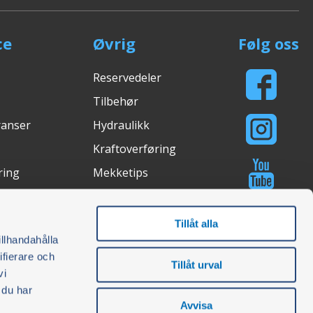
ce
Øvrig
Følg oss
Reservedeler
Tilbehør
ranser
Hydraulikk
Kraftoverføring
ring
Mekketips
Lysstudio
asjon
Kjøpsguider
Tillåt alla
illhandahålla
ifierare och
Tillåt urval
vi
åte
Certifications
 du har
Avvisa