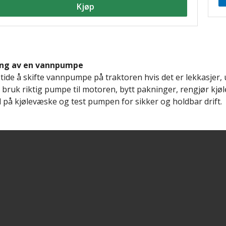
Kjøp
ing av en vannpumpe
 tide å skifte vannpumpe på traktoren hvis det er lekkasjer, u
, bruk riktig pumpe til motoren, bytt pakninger, rengjør kjø
yll på kjølevæske og test pumpen for sikker og holdbar drift.