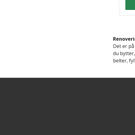
Renover
Det er på
du bytter
belter, f