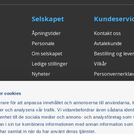
Selskapet
Kundeservi
Åpningstider
Kontakt oss
Personale
Avtalekunde
Om selskapet
Bestilling og leve
Ledige stillinger
Vilkår
Nyheter
Personvernerklæ
Messer
Avbryt kjøpet
r cookies
Retur och Reklam
rare för att anpassa innehållet och annonserna till användarna, t
FAQ
er och analysera vår trafik. Vi vidarebefordrar även sådana ident
 enhet till de sociala medier och annons- och analysföretag som 
Betalingsløsninger
Leveringsm
 i sin tur kombinera informationen med annan information som
e har samlat in när du har använt deras tjänster.