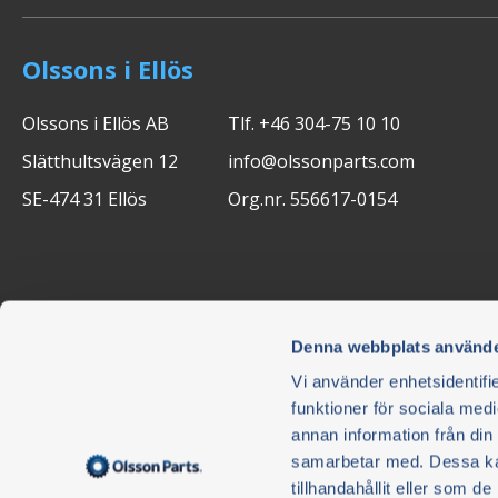
Olssons i Ellös
Olssons i Ellös AB
Tlf. +46 304-75 10 10
Slätthultsvägen 12
info@olssonparts.com
SE-474 31 Ellös
Org.nr. 556617-0154
Denna webbplats använde
Vi använder enhetsidentifie
funktioner för sociala medi
annan information från din
Nyhetsbrev
samarbetar med. Dessa kan
Ikke gå glipp av noe - abonner på nyhetsbrevet vårt.
tillhandahållit eller som d