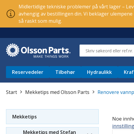
Midlertidige tekniske problemer på vårt lager – Leve
avhengig av bestillingen din. Vi beklager ulempen
så raskt som mulig.
Reservedeler
Tilbehør
Hydraulikk
Kraf
Start
Mekketips med Olsson Parts
Renovere vann
Mekketips
Noe innhol
innstillin
Mekketips med Stefan