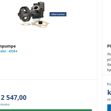
npumpe
P
kelnr.:
43584
Pl
po
Be
kj
Fr
k
 2 547,00
ek
. moms