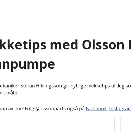
ketips med Olsson P
nnpumpe
kaniker Stefan Hildingsson gir nyttige mekketips til deg
rt måte.
lipp av noe! Følg @olssonparts også på
Facebook
,
Instagra