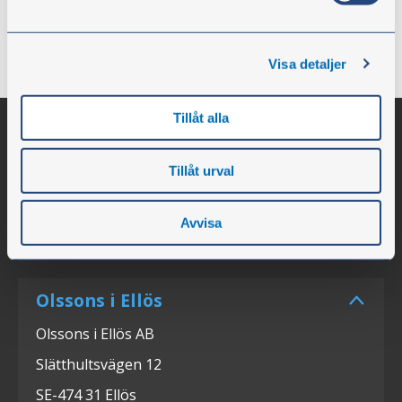
til 6 år. Mot radiatorer, hyppige starter, dype
utladninger og vibrasjoner sliter på batteriet. Skift ut i
tide for å unngå driftsstans!
Visa detaljer
Tillåt alla
Tillåt urval
Avvisa
Olssons i Ellös
Olssons i Ellös AB
Slätthultsvägen 12
SE-474 31 Ellös