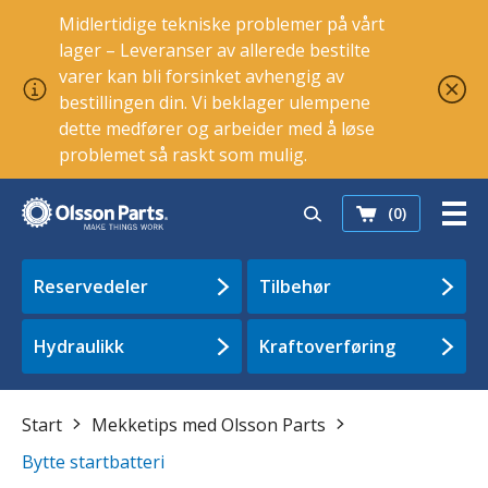
Midlertidige tekniske problemer på vårt
lager – Leveranser av allerede bestilte
varer kan bli forsinket avhengig av
bestillingen din. Vi beklager ulempene
dette medfører og arbeider med å løse
problemet så raskt som mulig.
(0)
Reservedeler
Tilbehør
Hydraulikk
Kraftoverføring
Start
Mekketips med Olsson Parts
Bytte startbatteri