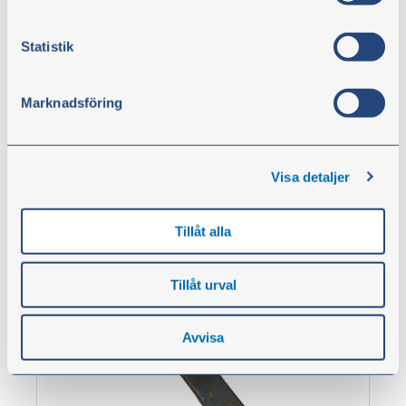
Trekkøye 30 tonn fast feste 40 km/t
Statistik
Artikkelnr.:
119158
Oppfyller ISO 20019.
Marknadsföring
kr 522,00
Visa detaljer
ekskl. moms
Kjøp
Tillåt alla
Tillåt urval
Avvisa