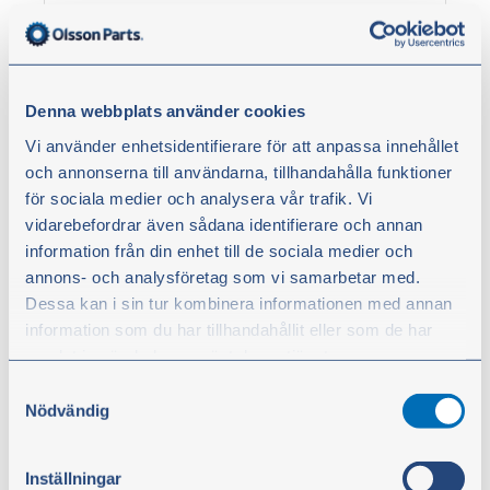
Trekkøye fast feste 50 mm hull
Artikkelnr.:
50421
Denna webbplats använder cookies
Vi använder enhetsidentifierare för att anpassa innehållet
kr 267,00
och annonserna till användarna, tillhandahålla funktioner
ekskl. moms
för sociala medier och analysera vår trafik. Vi
Kjøp
vidarebefordrar även sådana identifierare och annan
information från din enhet till de sociala medier och
annons- och analysföretag som vi samarbetar med.
Dessa kan i sin tur kombinera informationen med annan
information som du har tillhandahållit eller som de har
samlat in när du har använt deras tjänster.
Samtyckesval
Du kan när som helst ändra ditt val. För att återkalla ditt
Nödvändig
samtycke klickar du på ”Cookie-ikonen” längst ned till
vänster på webbplatsen.
Inställningar