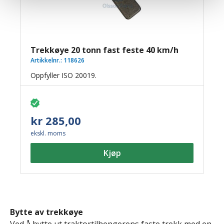
Trekkøye 20 tonn fast feste 40 km/h
Artikkelnr.:
118626
Oppfyller ISO 20019.
kr 285,00
ekskl. moms
Kjøp
Bytte av trekkøye
Ved å bytte ut traktortilhengerens faste trekk med en