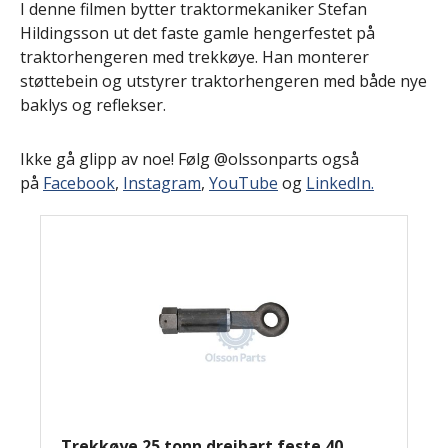
I denne filmen bytter traktormekaniker Stefan
Hildingsson ut det faste gamle hengerfestet på
traktorhengeren med trekkøye. Han monterer
støttebein og utstyrer traktorhengeren med både nye
baklys og reflekser.
Ikke gå glipp av noe! Følg @olssonparts også
på
Facebook
,
Instagram
,
YouTube
og
LinkedIn.
Trekkøye 25 tonn dreibart feste 40