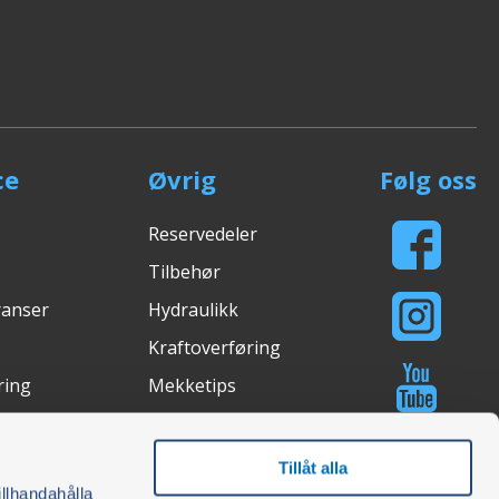
ce
Øvrig
Følg oss
Reservedeler
Tilbehør
ranser
Hydraulikk
Kraftoverføring
ring
Mekketips
Lysstudio
asjon
Kjøpsguider
Tillåt alla
illhandahålla