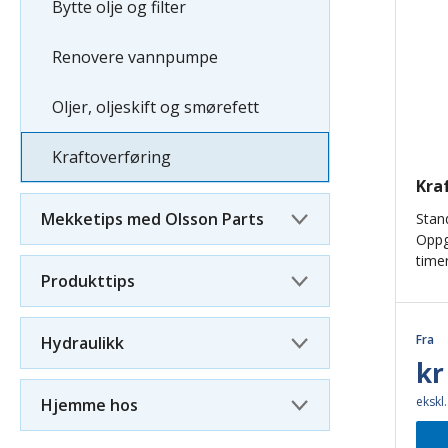
Bytte olje og filter
Renovere vannpumpe
Oljer, oljeskift og smørefett
Kraftoverføring
Kra
Mekketips med Olsson Parts
Stan
Oppg
timer
Produkttips
Fra
Hydraulikk
kr
ekskl
Hjemme hos