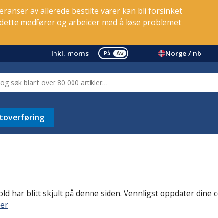
ranser av allerede bestilte varer kan bli forsinket
e dette medfører og arbeider med å løse problemet
Inkl. moms
Norge / nb
På
Av
toverføring
d har blitt skjult på denne siden. Vennligst oppdater dine co
ger