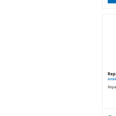
Rep
Artik
Repar