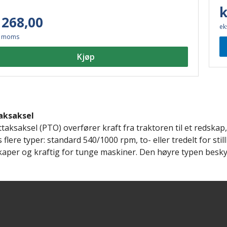
k
 268,00
ek
. moms
Kjøp
aksaksel
ttaksaksel (PTO) overfører kraft fra traktoren til et redskap
 flere typer: standard 540/1000 rpm, to- eller tredelt for stil
aper og kraftig for tunge maskiner. Den høyre typen besky