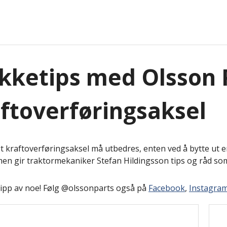
ketips med Olsson P
ftoverføringsaksel
t kraftoverføringsaksel må utbedres, enten ved å bytte ut en
men gir traktormekaniker Stefan Hildingsson tips og råd som 
lipp av noe! Følg @olssonparts også på
Facebook
,
Instagra