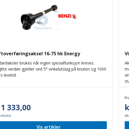
ftoverføringsaksel 16-75 hk Energy
V
dardaksler brukes når ingen spesialfunksjon kreves.
Ak
itte verdier gjelder ved 5° vinkelutslag på knuten og 1000
me
s levetid.
vi
st
Fr
 1 333,00
k
. moms
ek
Vis artikler