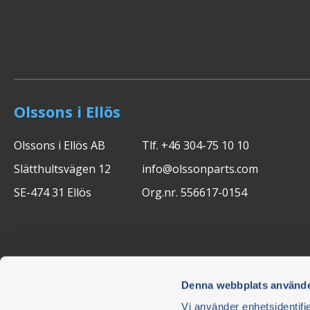
Olssons i Ellös
Olssons i Ellös AB
Tlf. +46 304-75 10 10
Slätthultsvägen 12
info@olssonparts.com
SE-474 31 Ellös
Org.nr. 556617-0154
Denna webbplats använde
Vi använder enhetsidentifie