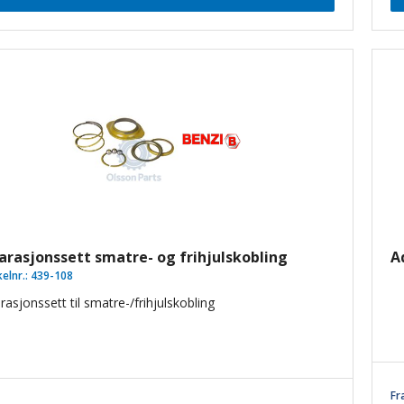
arasjonssett smatre- og frihjulskobling
A
kelnr.:
439-108
asjonssett til smatre-/frihjulskobling
Fr