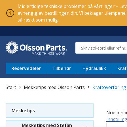
Midlertidige tekniske problemer på vårt lager – Leve
avhengig av bestillingen din. Vi beklager ulempen
så raskt som mulig.
Reservedeler
Tilbehør
Hydraulikk
Kraf
Start
Mekketips med Olsson Parts
Kraftoverføring
Mekketips
Noe innhol
innstillin
Mekketips med Stefan