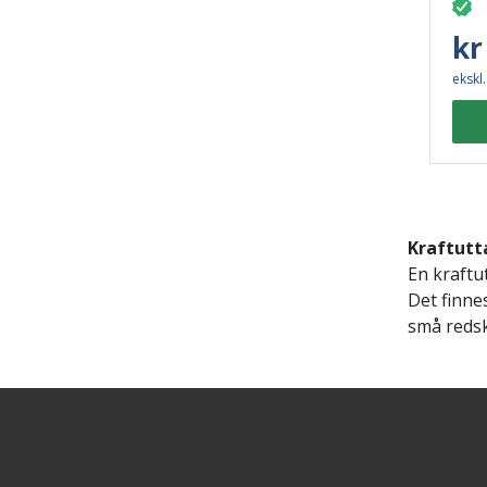
kr
ekskl
Kraftutt
En kraftu
Det finnes
små redsk