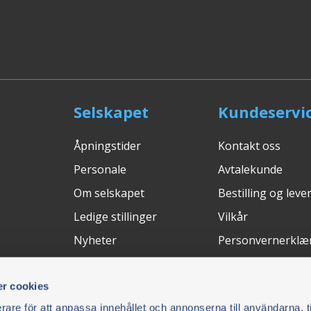
Selskapet
Kundeservi
Åpningstider
Kontakt oss
Personale
Avtalekunde
Om selskapet
Bestilling og leve
Ledige stillinger
Vilkår
Nyheter
Personvernerklæ
Messer
Avbryt kjøpet
r cookies
Retur och Reklam
rare för att anpassa innehållet och annonserna till användarna, t