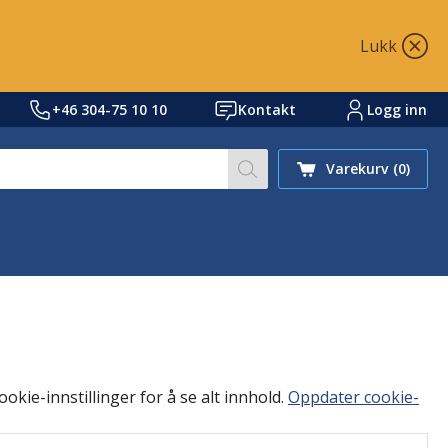
Lukk
+46 304-75 10 10
Kontakt
Logg inn
Søk på nettstedet vårt et
Varekurv
(0)
okie-innstillinger for å se alt innhold.
Oppdater cookie-