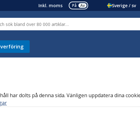
Inkl. moms
Sverige / sv
På
Av
verföring
håll har dolts på denna sida. Vänligen uppdatera dina cookie-
ngar