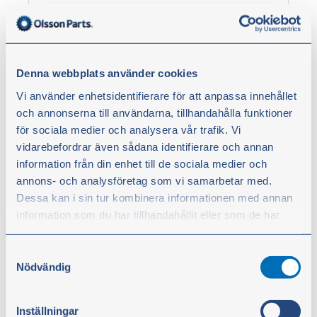
Denna webbplats använder cookies
Vi använder enhetsidentifierare för att anpassa innehållet
och annonserna till användarna, tillhandahålla funktioner
för sociala medier och analysera vår trafik. Vi
vidarebefordrar även sådana identifierare och annan
information från din enhet till de sociala medier och
annons- och analysföretag som vi samarbetar med.
Plastmått
Dessa kan i sin tur kombinera informationen med annan
Plastmått med lock och flexibel böjbar pip.
information som du har tillhandahållit eller som de har
Tillverkad i polyeten.
samlat in när du har använt deras tjänster.
Avsedd för olja, diesel, glykol, bromsvätska och
Samtyckesval
andra kemikalie och petroleumprodukter.
Du kan när som helst ändra ditt val. För att återkalla ditt
Nödvändig
samtycke klickar du på ”Cookie-ikonen” längst ned till
Från
vänster på webbplatsen.
Inställningar