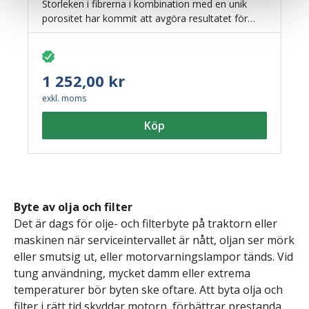
Storleken i fibrerna i kombination med en unik
porositet har kommit att avgöra resultatet för
mattans uppsugningsförmåga. En annan unik
egenskap som finns hos polypropylen är att den
är svår att antända. Dessa ark är anpassade för
att suga upp kemikalier, olja, vatten, bensin och
1 252,00 kr
skärvätskor mm.
exkl. moms
Köp
Byte av olja och filter
Det är dags för olje- och filterbyte på traktorn eller
maskinen när serviceintervallet är nått, oljan ser mörk
eller smutsig ut, eller motorvarningslampor tänds. Vid
tung användning, mycket damm eller extrema
temperaturer bör byten ske oftare.
Att byta olja och
filter i rätt tid
skyddar motorn, förbättrar prestanda