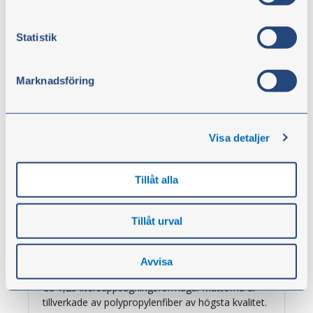
62,00 kr
exkl. moms
Statistik
Visa artiklar
Marknadsföring
Visa detaljer
Tillåt alla
Tillåt urval
Absorberingsark 100 st
Avvisa
Artikelnr:
33191
Ca 1,25 litersuppsugningsförmåga. Mattorna är
tillverkade av polypropylenfiber av högsta kvalitet.