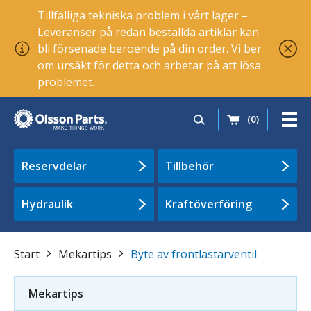
Tillfälliga tekniska problem i vårt lager –
Leveranser på redan beställda artiklar kan
bli försenade beroende på din order. Vi ber
om ursäkt för detta och arbetar på att lösa
problemet.
(0)
Reservdelar
Tillbehör
Hydraulik
Kraftöverföring
Start
Mekartips
Byte av frontlastarventil
Mekartips