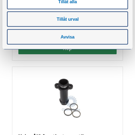
lastkännande hydraulsystem (LS).
Tillåt alla
Tillåt urval
5 786,00 kr
exkl. moms
Avvisa
Köp