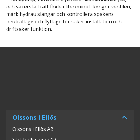
och säkerställ rätt flöde i liter/minut. Rengör
ventilen,
märk hydraulslangar och kontrollera spakens
neutralläge och flytläge för säker installation och
driftsäker funktion.
Olssons i Ellös
Olssons i Ellös AB
Slätthultsvägen 12