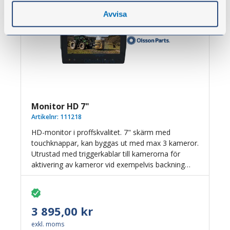
Avvisa
Monitor HD 7"
Artikelnr:
111218
HD-monitor i proffskvalitet. 7" skärm med
touchknappar, kan byggas ut med max 3 kameror.
Utrustad med triggerkablar till kamerorna för
aktivering av kameror vid exempelvis backning
eller andra önskemål.
Solskydd och solfjäderfäste samt bygel ingår.
Enbart avsedd för HD-kameror.
3 895,00 kr
exkl. moms