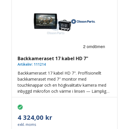
Backkameraset 17 kabel HD 7"
Artikelnr:
111214
Backkameraset 17 kabel HD 7". Proffisionellt
backkameraset med 7″ monitor med
touchknappar och en högkvalitativ kamera med
inbyggd mikrofon och värme i linsen — Lämplig
för montering på traktorer, lastmaskiner, släp eller
entreprenadfordon. Systemet kan byggas ut med
upp till 3 kameror för maximal sikt bakåt eller runt
fordonet. Kameran kan aktiveras med trigger-
4 324,00 kr
funktion vid backning eller när signal ges.
exkl. moms
Backkameran ger föraren förbättrad översikt och