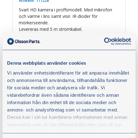
Artikelnr:
111228
Svart HD kamera i proffsmodell. Med mikrofon
och värme i lins samt visir. IR-dioder för
mörkerseende.
Levereras med 5 m strömkabel.
2 915,00 kr
Denna webbplats använder cookies
exkl. moms
Vi använder enhetsidentifierare för att anpassa innehållet
Köp
och annonserna till användarna, tillhandahålla funktioner
för sociala medier och analysera vår trafik. Vi
vidarebefordrar även sådana identifierare och annan
information från din enhet till de sociala medier och
annons- och analysföretag som vi samarbetar med.
Dessa kan i sin tur kombinera informationen med annan
information som du har tillhandahållit eller som de har
samlat in när du har använt deras tjänster.