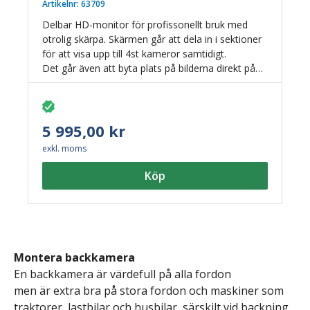
Artikelnr:
63709
Delbar HD-monitor för profissonellt bruk med
otrolig skärpa. Skärmen går att dela in i sektioner
för att visa upp till 4st kameror samtidigt.
Det går även att byta plats på bilderna direkt på
skärmen. Den stora 10,1" skärmen är optimal för
dig som vill ha extra koll på vad som händer runt
fordonet.
Med triggerkablar till kamerorna för aktivering av
5 995,00 kr
kameror vid exempelvis backning eller andra
exkl. moms
önskemål. Solskydd och solfjäderfäste samt bygel
ingår.
Köp
Enbart avsedd för HD-kameror.
Montera backkamera
En backkamera är värdefull
på
alla fordon
men
är
extra bra
på stora fordon
och maskiner
som
traktorer, lastbilar och husbilar, särskilt vid backning,