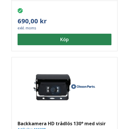
Inklusive 50 cm kabel. Anslutning 4 stift.
690,00 kr
exkl. moms
Köp
Backkamera HD trådlös 130° med visir