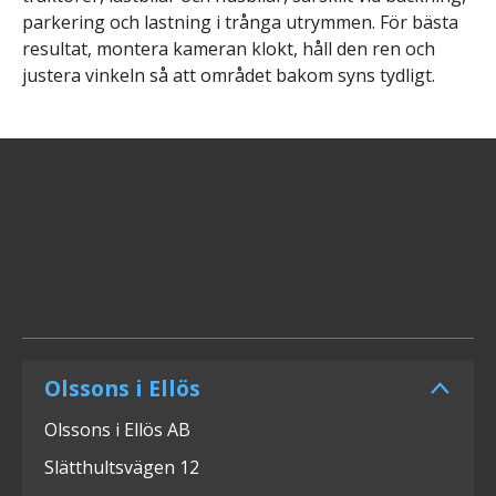
parkering och lastning i trånga utrymmen. För bästa
resultat, montera kameran
klokt
, håll den ren och
justera vinkeln så att
området
bakom syns tydligt.
Olssons i Ellös
Olssons i Ellös AB
Slätthultsvägen 12