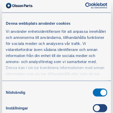
Mekartips med Olsson Parts - Byte
Denna webbplats använder cookies
av startbatteri
Vi använder enhetsidentifierare för att anpassa innehållet
och annonserna till användarna, tillhandahålla funktioner
för sociala medier och analysera vår trafik. Vi
I den här filmen byter traktormekaniker Stefan
vidarebefordrar även sådana identifierare och annan
Hildingsson startbatteri och batterifrånskiljare samt
information från din enhet till de sociala medier och
ledningarna däremellan på sin Volvo BM 800. Du får
annons- och analysföretag som vi samarbetar med.
också tips om vad som är viktigt att tänka på när du
Dessa kan i sin tur kombinera informationen med annan
beställer nytt batteri och tillhörande delar till din
information som du har tillhandahållit eller som de har
traktor.
samlat in när du har använt deras tjänster.
Samtyckesval
Missa inget! Följ @olssonparts även på
Facebook
,
Du kan när som helst ändra ditt val. För att återkalla ditt
Nödvändig
Instagram
,
YouTube
och
LinkedIn.
samtycke klickar du på ”Cookie-ikonen” längst ned till
vänster på webbplatsen.
Inställningar
Byte av startbatteri