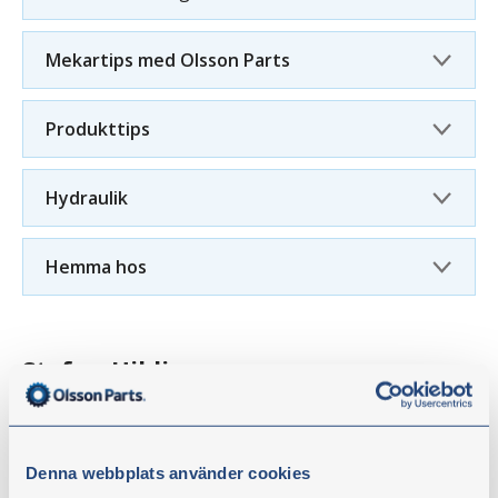
Mekartips med Olsson Parts
Produkttips
Hydraulik
Hemma hos
Stefan Hildingsson
Traktormekanikern och Youtube-profilen Stefan
Hildingsson blev känd för den stora allmänheten när
Denna webbplats använder cookies
han deltog i TV4-produktionen ”Bonde söker fru”