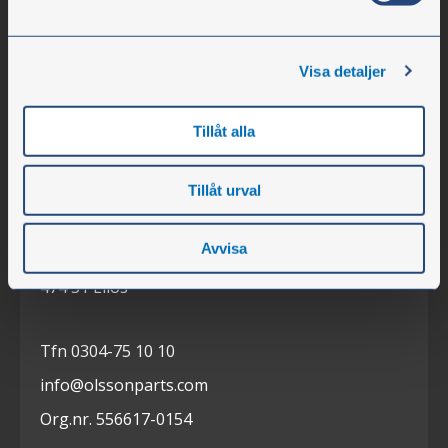
Visa detaljer
Tillåt alla
Olssons i Ellös
Tillåt urval
Olssons i Ellös AB
Avvisa
Slätthultsvägen 12
474 31 Ellös
Tfn 0304-75 10 10
info@olssonparts.com
Org.nr. 556617-0154