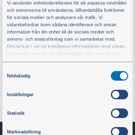
Vi använder enhetsidentifierare för att anpassa innehållet
2015. Med närheten till naturen och lugn och ro trivs
och annonserna till användarna, tillhandahålla funktioner
han på sin gård i Hassela. Med Olsson Parts bjuder
för sociala medier och analysera vår trafik. Vi
han på jordnära mekartips direkt från verkstaden
vidarebefordrar även sådana identifierare och annan
hemma på gården i Hälsingland.
information från din enhet till de sociala medier och
annons- och analysföretag som vi samarbetar med.
Dessa kan i sin tur kombinera informationen med annan
information som du har tillhandahållit eller som de har
samlat in när du har använt deras tjänster.
Samtyckesval
Du kan när som helst ändra ditt val. För att återkalla ditt
Nödvändig
samtycke klickar du på ”Cookie-ikonen” längst ned till
vänster på webbplatsen.
Inställningar
Statistik
Marknadsföring