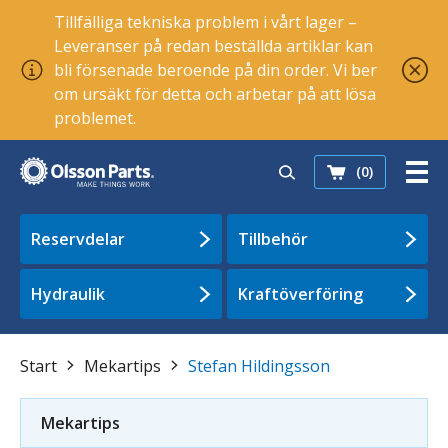
Tillfälliga tekniska problem i vårt lager –
Leveranser på redan beställda artiklar kan
bli försenade beroende på din order. Vi ber
om ursäkt för detta och arbetar på att lösa
problemet.
(0)
Reservdelar
Tillbehör
Hydraulik
Kraftöverföring
Start
Mekartips
Stefan Hildingsson
Mekartips