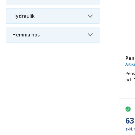
Hydraulik
Hemma hos
Pens
Artik
Pense
och 
63
exkl.