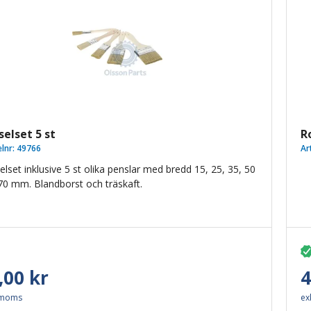
elset 5 st
R
elnr:
49766
Ar
lset inklusive 5 st olika penslar med bredd 15, 25, 35, 50
70 mm. Blandborst och träskaft.
,00 kr
4
 moms
ex