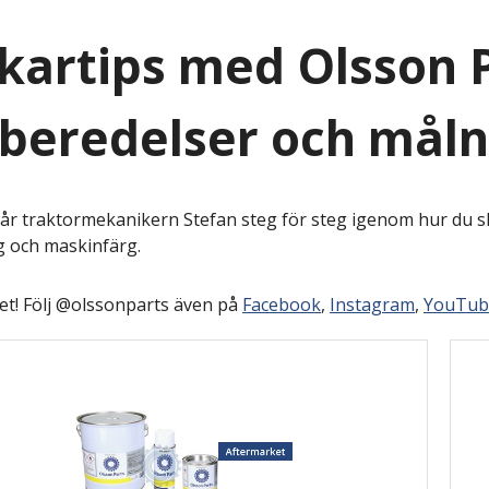
artips med Olsson P
beredelser och måln
går traktormekanikern Stefan steg för steg igenom hur du s
 och maskinfärg.
et! Följ @olssonparts även på
Facebook
,
Instagram
,
YouTub