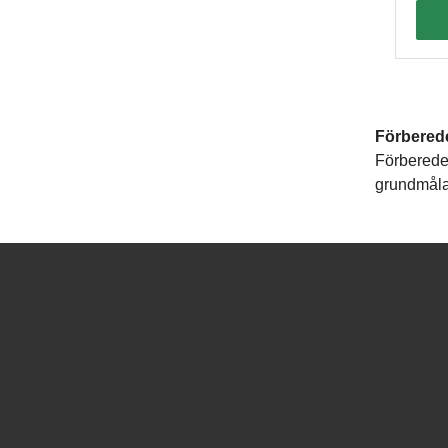
Förberede
Förberedel
grundmåla.