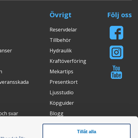
Övrigt
Följ oss
Reservdelar
Tillbehör
ranser
Hydraulik
Kraftöverföring
n
Mekartips
everansskada
Presentkort
Ljusstudio
Köpguider
och svar
Blogg
tsätt
Certifikat
Tillåt alla