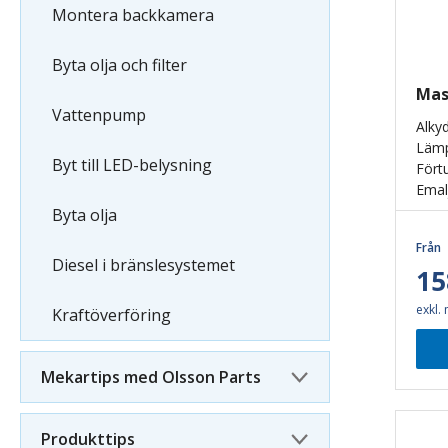
Montera backkamera
Byta olja och filter
Mas
Vattenpump
Alky
Lämp
Byt till LED-belysning
Fört
Emalj
till
Byta olja
Från
Diesel i bränslesystemet
15
exkl.
Kraftöverföring
Mekartips med Olsson Parts
Produkttips