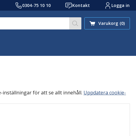
0304-75 10 10
Kontakt
Logga in
Skriv sökord eller ref.nr
Varukorg
(0)
inställningar för att se allt innehåll.
Uppdatera cookie-