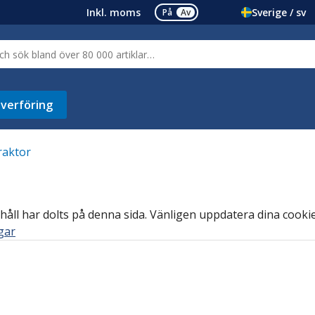
Inkl. moms
Sverige / sv
På
Av
verföring
raktor
håll har dolts på denna sida. Vänligen uppdatera dina cookie-
ngar