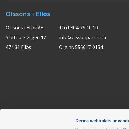
Olssons i Ellös
Olssons i Ellös AB
Tfn 0304-75 10 10
Slätthultsvägen 12
info@olssonparts.com
474 31 Ellös
Org.nr. 556617-0154
Denna webbplats använde
Nyhetsbrev