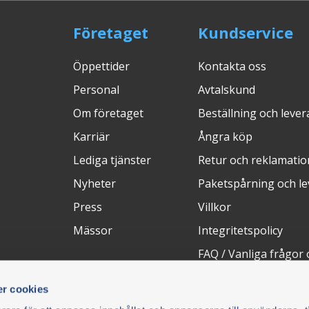
Företaget
Kundservice
Öppettider
Kontakta oss
Personal
Avtalskund
Om företaget
Beställning och leve
Karriär
Ångra köp
Lediga tjänster
Retur och reklamatio
Nyheter
Paketspårning och l
Press
Villkor
Mässor
Integritetspolicy
FAQ / Vanliga frågor 
r cookies
Betalsätt
Frak