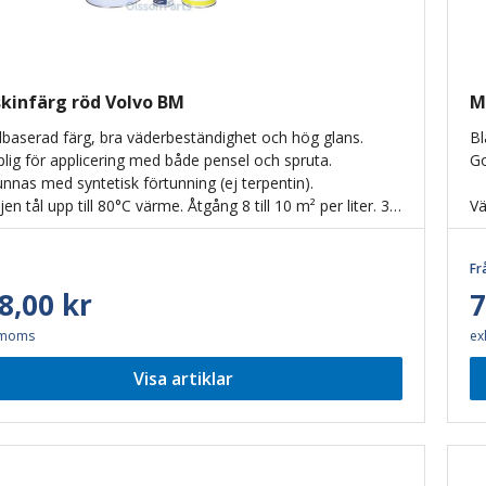
kinfärg röd Volvo BM
M
dbaserad färg, bra väderbeständighet och hög glans.
Bl
lig för applicering med både pensel och spruta.
Go
unnas med syntetisk förtunning (ej terpentin).
en tål upp till 80°C värme. Åtgång 8 till 10 m² per liter. 3
Vä
 4 timmars torktid vid 20°C. Lägsta rekommenderade
Fr
8,00 kr
7
 moms
ex
Visa artiklar