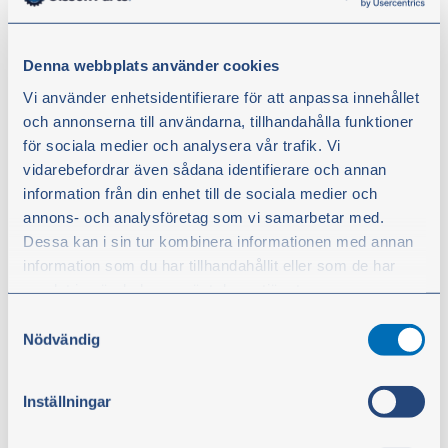
Denna webbplats använder cookies
Mekartips med Olsson Parts –
Vi använder enhetsidentifierare för att anpassa innehållet
och annonserna till användarna, tillhandahålla funktioner
oljor, oljebyte och smörjfetter
för sociala medier och analysera vår trafik. Vi
vidarebefordrar även sådana identifierare och annan
I den här filmen ger traktormekaniker Stefan
information från din enhet till de sociala medier och
Hildingsson konkreta tips och råd kring oljebyte, oljor
annons- och analysföretag som vi samarbetar med.
och smörjfetter.
Dessa kan i sin tur kombinera informationen med annan
information som du har tillhandahållit eller som de har
Missa inget! Följ @olssonparts även på
Facebook
,
samlat in när du har använt deras tjänster.
Instagram
,
YouTube
och
LinkedIn.
Samtyckesval
Du kan när som helst ändra ditt val. För att återkalla ditt
Nödvändig
Byta olj
a (oljebyte och smörjfetter)
samtycke klickar du på ”Cookie-ikonen” längst ned till
Regelbunden oljebyte och smörjning är avgörande för
vänster på webbplatsen.
traktorer och maskiner. Byt olja och filter enligt
Inställningar
tillverkarens rekommendationer och använd rätt typ