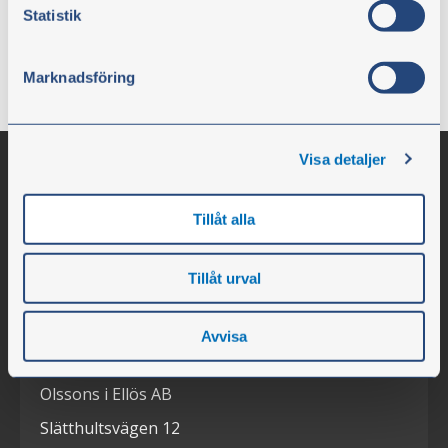
för motorn. Smörjfett minskar friktion, skyddar mot
Statistik
rost och slitage, och håller maskindelar rena.
Underlåtenhet att smörja kan leda till överhettning,
skador och dyra reparationer.
Marknadsföring
Visa detaljer
Tillåt alla
Tillåt urval
Avvisa
Olssons i Ellös
Olssons i Ellös AB
Slätthultsvägen 12