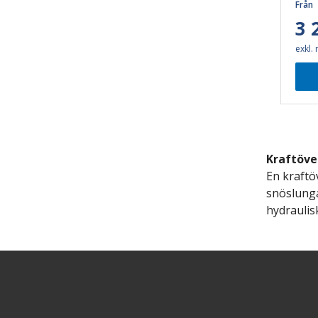
Från
3 
exkl.
K
raftöve
En
kraftö
snöslunga
hydraulis