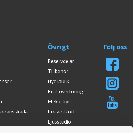
Övrigt
Följ oss
Reservdelar
Tillbehör
ranser
Hydraulik
Kraftöverföring
n
Mekartips
everansskada
Presentkort
Ljusstudio
Köpguider