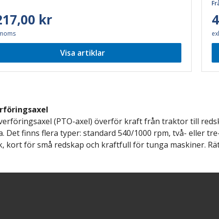
Fr
217,00 kr
4
 moms
ex
Visa artiklar
rföringsaxel
verföringsaxel
(
PTO-axel
)
överför kraft från traktor till re
. Det finns flera typer: standard 540/1000 rpm, två- eller tr
k, kort för små redskap och kraftfull för tunga maskiner. Rä