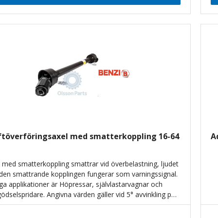
ftöverföringsaxel med smatterkoppling 16-64
A
r med smatterkoppling smattrar vid överbelastning, ljudet
 den smattrande kopplingen fungerar som varningssignal.
iga applikationer är Höpressar, självlastarvagnar och
gödselspridare. Angivna värden gäller vid 5° avvinkling på
en och 1000 timmars livslängd.