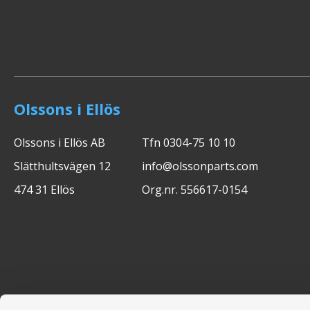
Olssons i Ellös
Olssons i Ellös AB
Tfn 0304-75 10 10
Slätthultsvägen 12
info@olssonparts.com
474 31 Ellös
Org.nr. 556617-0154