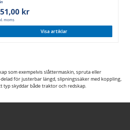
ån
51,00 kr
kl. moms
Visa artiklar
dskap som
exempelvis
slåtter
maskin,
spruta eller
e-delad för justerbar längd, slipningssäker med koppling,
tt typ skyddar både traktor och redskap.