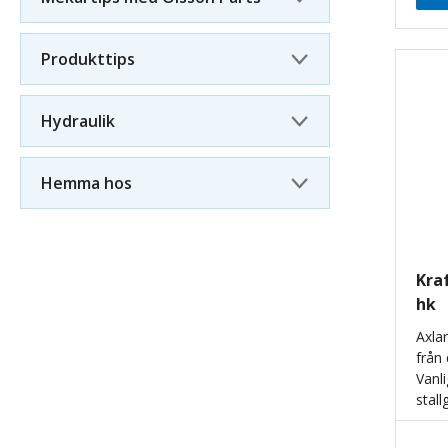
Produkttips
Hydraulik
Hemma hos
Kra
hk
Axla
från
Vanl
stall
knut