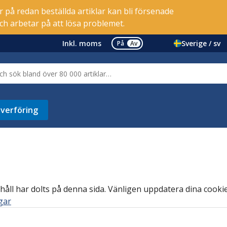
er på redan beställda artiklar kan bli försenade
ch arbetar på att lösa problemet.
Inkl. moms
Sverige / sv
På
Av
verföring
håll har dolts på denna sida. Vänligen uppdatera dina cookie-
ngar